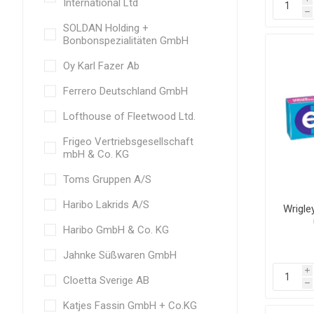
International Ltd
h
SOLDAN Holding +
Bonbonspezialitäten GmbH
Oy Karl Fazer Ab
Ferrero Deutschland GmbH
Lofthouse of Fleetwood Ltd.
Frigeo Vertriebsgesellschaft
mbH & Co. KG
Toms Gruppen A/S
Haribo Lakrids A/S
Wrigle
Haribo GmbH & Co. KG
Jahnke Süßwaren GmbH
i
Cloetta Sverige AB
h
Katjes Fassin GmbH + Co.KG