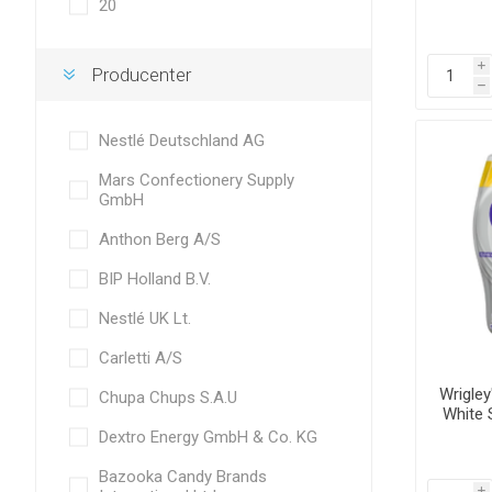
20
i
Producenter
h
Nestlé Deutschland AG
Mars Confectionery Supply
GmbH
Anthon Berg A/S
BIP Holland B.V.
Nestlé UK Lt.
Carletti A/S
Wrigley
Chupa Chups S.A.U
White 
Dextro Energy ­GmbH & Co. KG
Bazooka Candy Brands
i