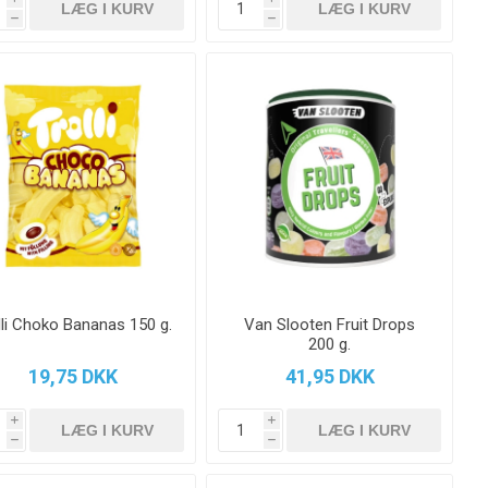
h
h
lli Choko Bananas 150 g.
Van Slooten Fruit Drops
200 g.
19,75 DKK
41,95 DKK
i
i
h
h