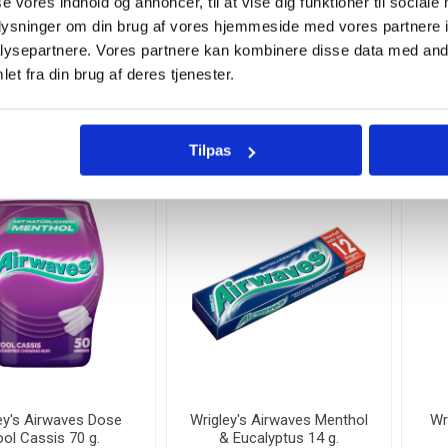
se vores indhold og annoncer, til at vise dig funktioner til sociale
oplysninger om din brug af vores hjemmeside med vores partnere i
kisk Peber 1000 g.
Van Slooten Cruising
ysepartnere. Vores partnere kan kombinere disse data med andr
Cadillacs 250 g.
et fra din brug af deres tjenester.
124,95 DKK
29,95 DKK
i
h
Tilpas
ey's Airwaves Dose
Wrigley's Airwaves Menthol
Wr
ol Cassis 70 g.
& Eucalyptus 14 g.