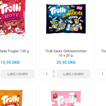
 Røde Frugter 150 g.
Trolli Saure Glühwürmchen
Tr
10 x 20 g.
15,95 DKK
29,95 DKK
i
h