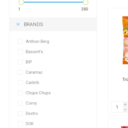
1
380
BRANDS
Anthon Berg
Bassett's
BIP
Caramac
Tro
Carletti
Chupa Chups
Corny
i
h
Dextro
DOK