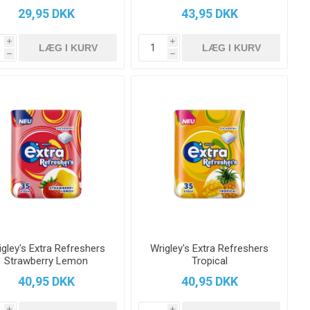
Granatæble uden sukker 70
29,95 DKK
43,95 DKK
g.
i
i
h
h
igley's Extra Refreshers
Wrigley's Extra Refreshers
Strawberry Lemon
Tropical
40,95 DKK
40,95 DKK
i
i