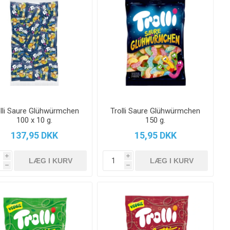
olli Saure Glühwürmchen
Trolli Saure Glühwürmchen
100 x 10 g.
150 g.
137,95 DKK
15,95 DKK
i
i
h
h