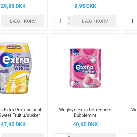
29,95 DKK
9,95 DKK
i
h
's Extra Professional
Wrigley's Extra Refreshers
Wr
Sweet Fruit u/sukker
Bubblemint
70 g.
47,95 DKK
40,95 DKK
i