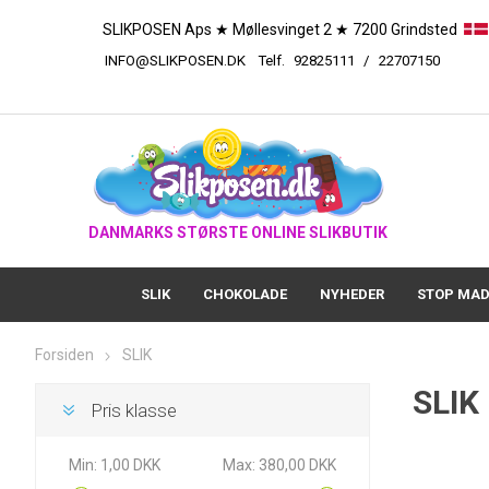
SLIKPOSEN Aps ★ Møllesvinget 2 ★ 7200 Grindsted
INFO@SLIKPOSEN.DK
Telf.
92825111
/
227
DANMARKS STØRSTE ONLINE SLIKBUTIK
SLIK
CHOKOLADE
NYHEDER
STOP MAD
Forsiden
SLIK
SLIK
Pris klasse
Min:
1,00 DKK
Max:
380,00 DKK