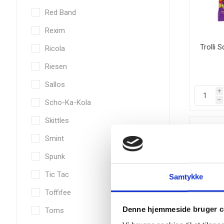
Red Band
Rexim
Trolli 
Ricola
Riesen
Sallos
i
Scho-Ka-Kola
h
Skittles
Smint
Spunk
Tic Tac
Samtykke
Toffifee
Denne hjemmeside bruger c
Toms