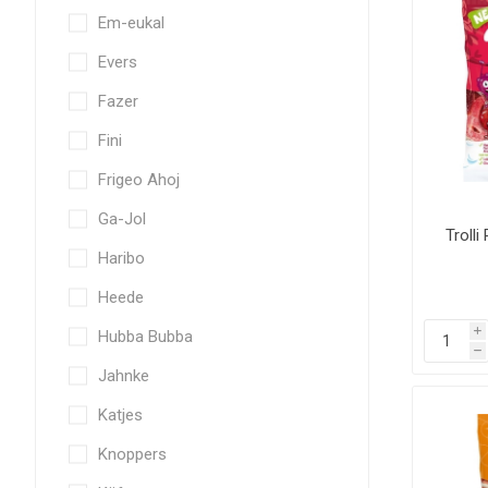
Em-eukal
Evers
Fazer
Fini
Frigeo Ahoj
Ga-Jol
Trolli
Haribo
Heede
Hubba Bubba
i
h
Jahnke
Katjes
Knoppers