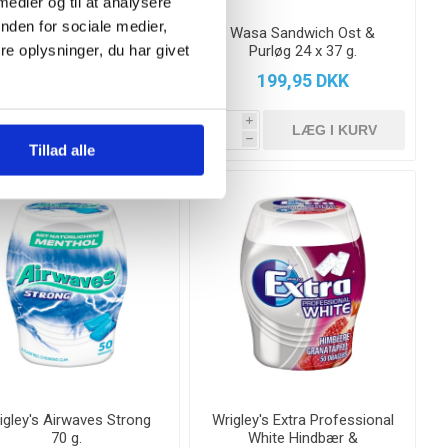
 medier og til at analysere
nden for sociale medier,
Van Slooten Space
Wasa Sandwich Ost &
e oplysninger, du har givet
Travellers 250 g.
Purløg 24 x 37 g.
29,95 DKK
199,95 DKK
i
i
h
h
Tillad alle
igley's Airwaves Strong
Wrigley's Extra Professional
70 g.
White Hindbær &