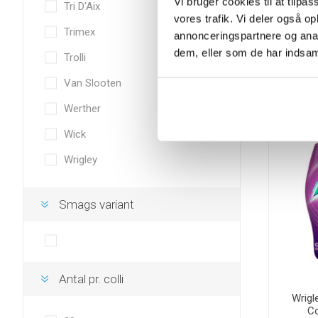
Vi bruger cookies til at tilpas
Tri D'Aix
vores trafik. Vi deler også 
Tyr
Trimex
annonceringspartnere og anal
dem, eller som de har indsaml
Trolli
Van Slooten
i
h
Werther
Wick
Wrigley
Smags variant
Antal pr. colli
Wrigl
Co