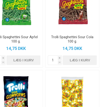
lli Spaghettini Sour Apfel
Trolli Spaghettini Sour Cola
100 g.
100 g.
14,75 DKK
14,75 DKK
i
i
h
h