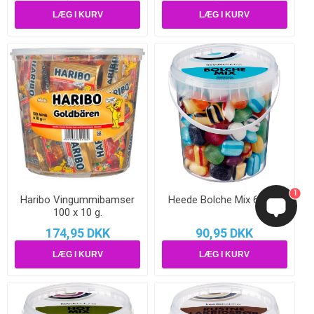
1
Haribo Vingummibamser
Heede Bolche Mix 600 g.
100 x 10 g.
174,95 DKK
90,95 DKK