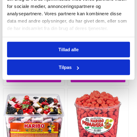
for sociale medier, annonceringspartnere og
analysepartnere. Vores partnere kan kombinere disse
data med andre oplysninger, du har givet dem, eller som
de har indsamlet fra din brug af deres tjenester.
Tillad alle
Haribo Happy Kirsebær
Haribo Hvide Mus 1050 g.
1200 g.
139,95 DKK
137,95 DKK
Tilpas