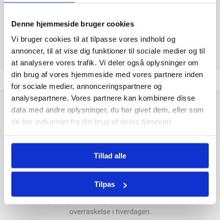
GELATINE SVIN
Ja
Denne hjemmeside bruger cookies
Vi bruger cookies til at tilpasse vores indhold og
annoncer, til at vise dig funktioner til sociale medier og til
at analysere vores trafik. Vi deler også oplysninger om
din brug af vores hjemmeside med vores partnere inden
for sociale medier, annonceringspartnere og
analysepartnere. Vores partnere kan kombinere disse
Haribo Hvide Mus er en klassiker fra det verdenskendte
data med andre oplysninger, du har givet dem, eller som
slikbrand Haribo, som siden 1920 har leveret
de har indsamlet fra din brug af deres tjenester.
kvalitetskonfekture til hele verden. Disse hvide mus er lavet af
blødt skumslik med en mild, sød smag, der gør dem
uimodståelige for både børn og voksne.
Tillad alle
Med en vægt på hele 1050 g får du rigeligt til at dele med
familie og venner, eller til at nyde over længere tid. Den luftige
Tilpas
konsistens og delikate smag gør dem til et oplagt valg til
festlige lejligheder, hyggeaftener eller som en sød
overraskelse i hverdagen.