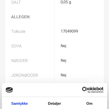
SALT
0,05 g.
ALLEGEN:
Tolkode
17049099
SOYA
Nej
NØDDER
Nej
JORDNØDDER
Nej
MÆLK
Ja
Samtykke
Detaljer
Om
GLUTEN
ja