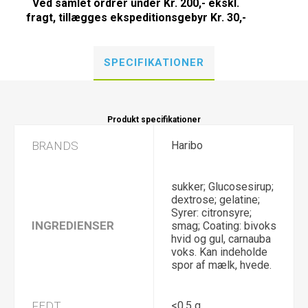
Ved samlet ordrer under Kr. 200,- ekskl.
fragt, tillægges ekspeditionsgebyr Kr. 30,-
SPECIFIKATIONER
Produkt specifikationer
BRANDS
Haribo
sukker; Glucosesirup;
dextrose; gelatine;
Syrer: citronsyre;
INGREDIENSER
smag; Coating: bivoks
hvid og gul, carnauba
voks. Kan indeholde
spor af mælk, hvede.
FEDT
<0,5 g.