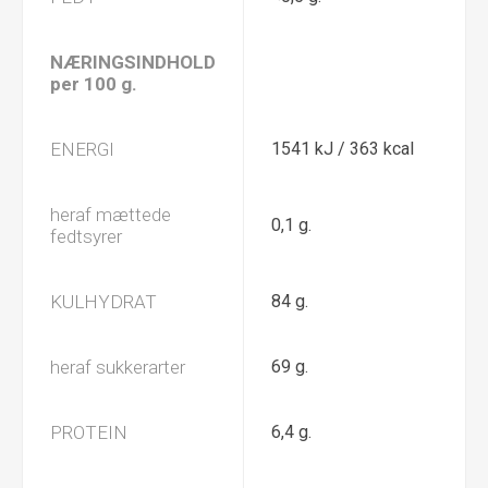
NÆRINGSINDHOLD
per 100 g.
ENERGI
1541 kJ / 363 kcal
heraf mættede
0,1 g.
fedtsyrer
KULHYDRAT
84 g.
heraf sukkerarter
69 g.
PROTEIN
6,4 g.