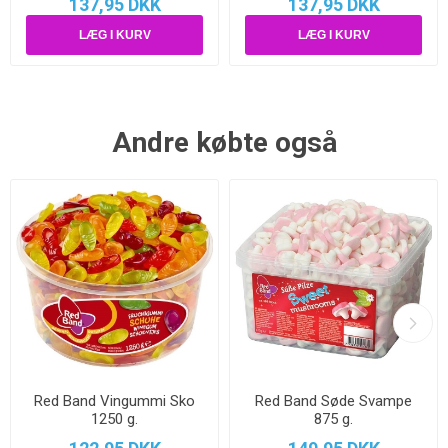
137,95 DKK
137,95 DKK
Andre købte også
Red Band Vingummi Sko
Red Band Søde Svampe
1250 g.
875 g.