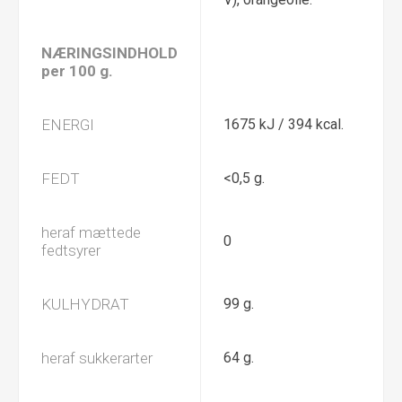
NÆRINGSINDHOLD
per 100 g.
ENERGI
1675 kJ / 394 kcal.
FEDT
<0,5 g.
heraf mættede
0
fedtsyrer
KULHYDRAT
99 g.
heraf sukkerarter
64 g.