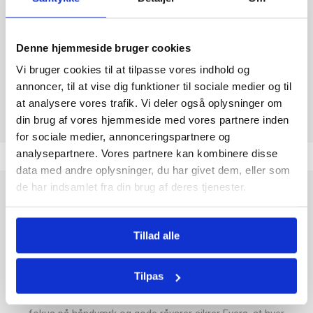
JORDNØDDER
Nej
Denne hjemmeside bruger cookies
Vi bruger cookies til at tilpasse vores indhold og
Tolkode
17049071
annoncer, til at vise dig funktioner til sociale medier og til
at analysere vores trafik. Vi deler også oplysninger om
din brug af vores hjemmeside med vores partnere inden
for sociale medier, annonceringspartnere og
analysepartnere. Vores partnere kan kombinere disse
data med andre oplysninger, du har givet dem, eller som
de har indsamlet fra din brug af deres tjenester.
Evers Københavner Mix
er en skøn samling af klassiske
bolcher, der bringer nostalgien frem med hver bid. Denne 180
g pose indeholder et udvalg af farverige og velsmagende
Tillad alle
bolcher, som er kendt for deres høje kvalitet og autentiske
smag.
Tilpas
Evers, et traditionsrigt dansk brand med rødder tilbage til
1930'erne, har i årtier leveret søde sager til hele landet. Med