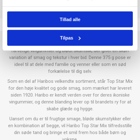
Tillad alle
Tilpas
Haribo Top Star Mix er en uimodståelig kombination af
farverige vingummier og blødt skumslik, der giver en skøn
variation af smag og tekstur i hver bid. Denne 375 g pose er
ideel til at dele med familie og venner eller som en sød
forkælelse til dig selv.
Som en del af Haribos velkendte sortiment, står Top Star Mix
for den høje kvalitet og gode smag, som mærket har leveret
siden 1920. Haribo er kendt verden over for deres ikoniske
vingummier, og denne blanding lever op til brandets ry for at
skabe glæde og hygge.
Uanset om du er til frugtige smage, bløde skumstykker eller
en kombination af begge, vil Haribo Top Star Mix tilfredsstille
din søde tand og bringe et smil frem hos både børn og
voksne.