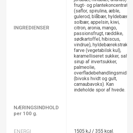
frugt- og plantekoncentrater
(saflor, spirulina, æble,
gulerod, blåbær, hyldebær,
solbær, appelsin, kiwi,
INGREDIENSER
citron, aronia, mango,
passionsfrugt, ræddike,
sødkartoffel, hibiscus,
vindrue), hyldebærekstrakt,
farve (vegetabilsk kul),
karamelliseret sukker, salt,
sirup af invertsukker,
palmeolie,
overfladebehandlingsmidler
(bivoks hvidt og gult,
carnaubavoks). Kan
indeholde spor af hvede.
NÆRINGSINDHOLD
per 100 g.
ENERGI
1505 kJ / 355 kcal.