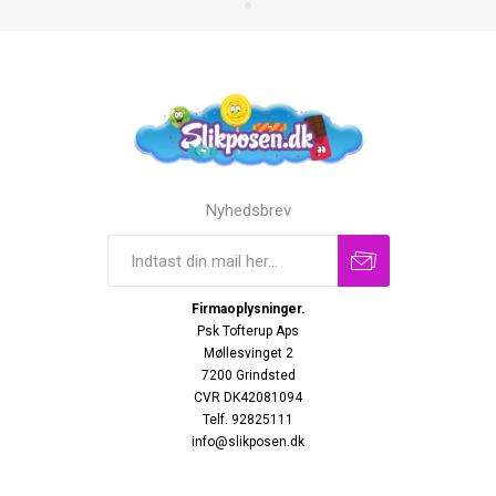
Nyhedsbrev
Firmaoplysninger.
Psk Tofterup Aps
Møllesvinget 2
7200 Grindsted
CVR DK42081094
Telf. 92825111
info@slikposen.dk