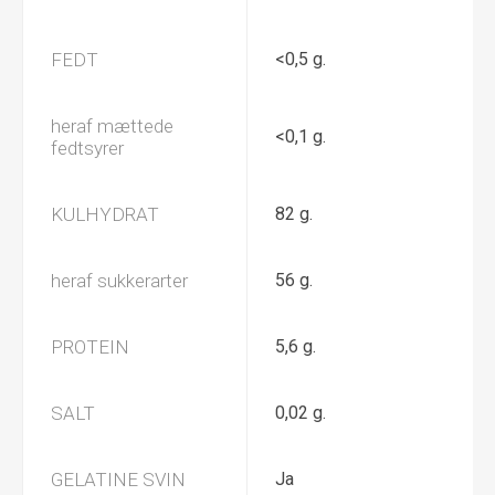
FEDT
<0,5 g.
heraf mættede
<0,1 g.
fedtsyrer
KULHYDRAT
82 g.
heraf sukkerarter
56 g.
PROTEIN
5,6 g.
SALT
0,02 g.
GELATINE SVIN
Ja