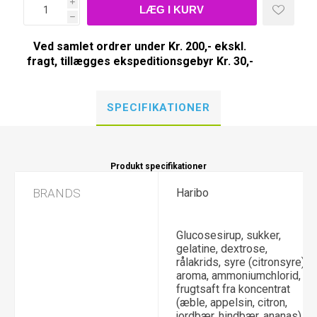
i
h
Ved samlet ordrer under Kr. 200,- ekskl.
fragt, tillægges ekspeditionsgebyr Kr. 30,-
SPECIFIKATIONER
Produkt specifikationer
BRANDS
Haribo
Glucosesirup, sukker,
gelatine, dextrose,
rålakrids, syre (citronsyre),
aroma, ammoniumchlorid,
frugtsaft fra koncentrat
(æble, appelsin, citron,
jordbær, hindbær, ananas)