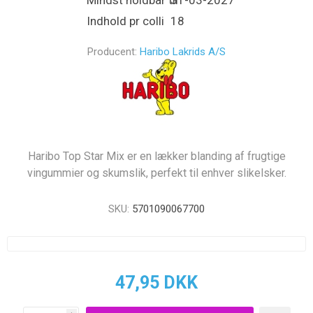
Mindst holdbar til
31-03-2027
Indhold pr colli
18
Producent:
Haribo Lakrids A/S
Haribo Top Star Mix er en lækker blanding af frugtige
vingummier og skumslik, perfekt til enhver slikelsker.
SKU:
5701090067700
47,95 DKK