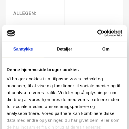
ALLEGEN:
MÆLK
Nej
GLUTEN
Nej
Samtykke
Detaljer
Om
SOYA
Nej
Denne hjemmeside bruger cookies
Vi bruger cookies til at tilpasse vores indhold og
NØDDER
Nej
annoncer, til at vise dig funktioner til sociale medier og til
at analysere vores trafik. Vi deler også oplysninger om
din brug af vores hjemmeside med vores partnere inden
JORDNØDDER
Nej
for sociale medier, annonceringspartnere og
analysepartnere. Vores partnere kan kombinere disse
Tolkode
17049065
data med andre oplysninger, du har givet dem, eller som
de har indsamlet fra din brug af deres tjenester.