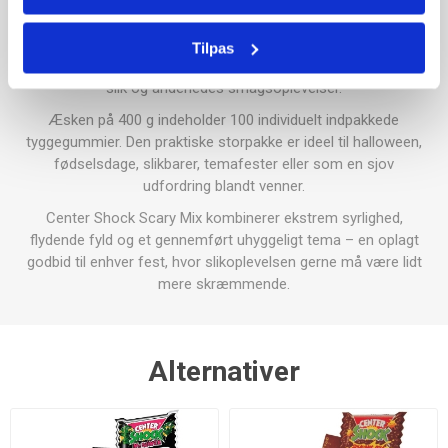
Center Shock er kendt for tyggegummi med en markant
syrlighed, der udfordrer smagsløgene fra første bid.
Kombinationen af det sure fyld og de fantasifulde motiver gør
Tilpas
Scary Mix til et underholdende valg for alle, der holder af surt
slik og anderledes smagsoplevelser.
Æsken på 400 g indeholder 100 individuelt indpakkede
tyggegummier. Den praktiske storpakke er ideel til halloween,
fødselsdage, slikbarer, temafester eller som en sjov
udfordring blandt venner.
Center Shock Scary Mix kombinerer ekstrem syrlighed,
flydende fyld og et gennemført uhyggeligt tema – en oplagt
godbid til enhver fest, hvor slikoplevelsen gerne må være lidt
mere skræmmende.
Alternativer