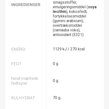
smagsstoffer,
INGREDIENSER
emulgeringsmiddel (
soya
lecithin
), kokosfedt,
fortykkelsesmiddel
(gummi arabicum),
overtræksmiddel
(carnauba voks),
antioxidant (E321).
ENERGI
1129 kJ / 270 kcal.
FEDT
0 g.
heraf mættede
0 g.
fedtsyrer
KULHYDRAT
70 g.