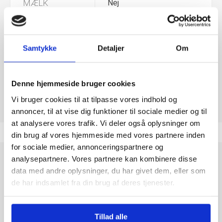
MÆLK
Nej
GLUTEN
Nej
Samtykke
Detaljer
Om
GELATINE
Nej
SVIN
Denne hjemmeside bruger cookies
Vi bruger cookies til at tilpasse vores indhold og
annoncer, til at vise dig funktioner til sociale medier og til
at analysere vores trafik. Vi deler også oplysninger om
din brug af vores hjemmeside med vores partnere inden
for sociale medier, annonceringspartnere og
analysepartnere. Vores partnere kan kombinere disse
Tør du tage en bid? Center Shock Scary Mix byder på en
data med andre oplysninger, du har givet dem, eller som
skræmmende sur tyggegummioplevelse med et intenst
de har indsamlet fra din brug af deres tjenester.
smagskick og overraskende flydende fyld. Blandingen
indeholder de to uhyggelige varianter Ghost og Skull, som gør
hvert stykke ekstra sjovt at dele ud og prøve.
Tillad alle