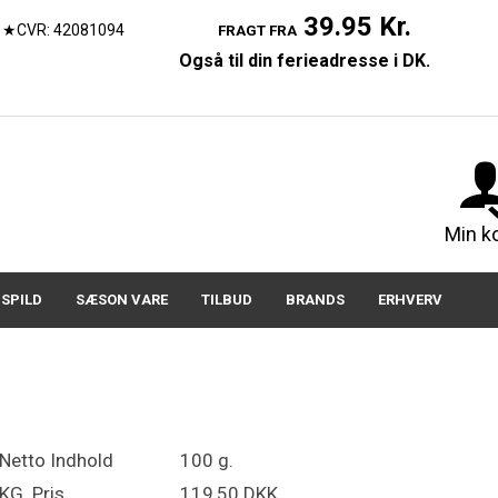
39.95 Kr.
★CVR: 42081094
FRAGT FRA
Også til din ferieadresse i DK.
07150
Min k
SPILD
SÆSON VARE
TILBUD
BRANDS
ERHVERV
Netto Indhold
100 g.
KG. Pris
119,50 DKK