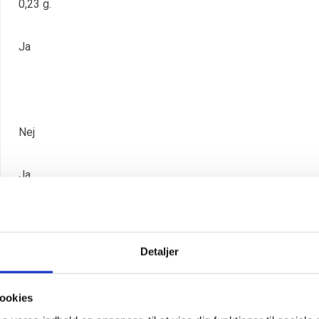
0,23 g.
Ja
Nej
Ja
Ja
Detaljer
Nej
ookies
Nej