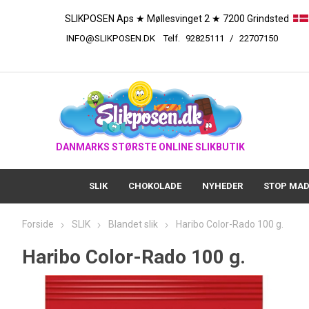
SLIKPOSEN Aps ★ Møllesvinget 2 ★ 7200 Grindsted
INFO@SLIKPOSEN.DK
Telf.
92825111
/
227
DANMARKS STØRSTE ONLINE SLIKBUTIK
SLIK
CHOKOLADE
NYHEDER
STOP MAD
Forside
SLIK
Blandet slik
Haribo Color-Rado 100 g.
Haribo Color-Rado 100 g.