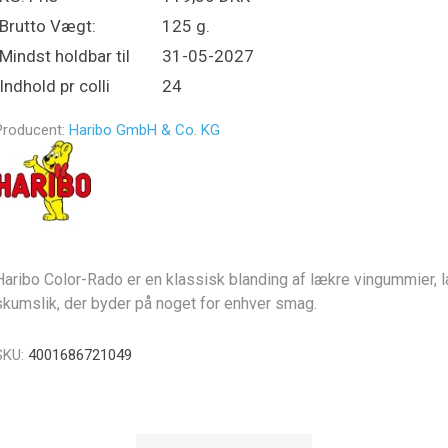
Brutto Vægt:
125 g.
Mindst holdbar til
31-05-2027
Indhold pr colli
24
Producent:
Haribo GmbH & Co. KG
Haribo Color-Rado er en klassisk blanding af lækre vingummier, l
skumslik, der byder på noget for enhver smag.
SKU:
4001686721049