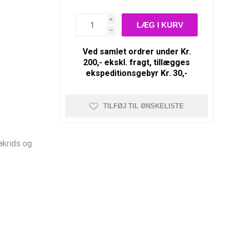
i
h
Ved samlet ordrer under Kr.
200,- ekskl. fragt, tillægges
ekspeditionsgebyr Kr. 30,-
TILFØJ TIL ØNSKELISTE
akrids og