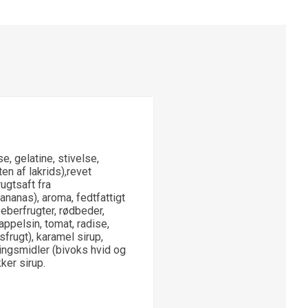
, gelatine, stivelse,
n af lakrids),revet
gtsaft fra
 ananas), aroma, fedtfattigt
peberfrugter, rødbeder,
 appelsin, tomat, radise,
sfrugt), karamel sirup,
ingsmidler (bivoks hvid og
ker sirup.