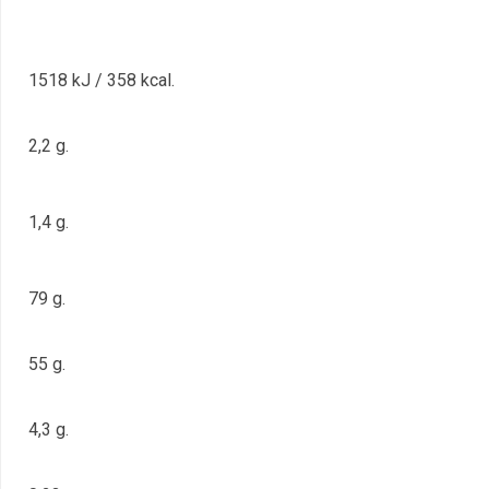
1518 kJ / 358 kcal.
2,2 g.
1,4 g.
79 g.
55 g.
4,3 g.