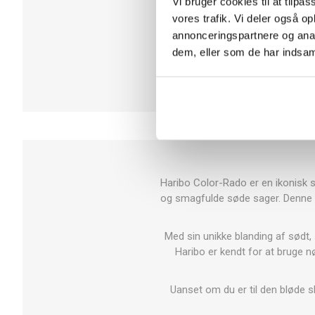
Vi bruger cookies til at tilpas
vores trafik. Vi deler også 
Tolkode
annonceringspartnere og anal
dem, eller som de har indsaml
Haribo Color-Rado er en ikonisk 
og smagfulde søde sager. Denne 10
Med sin unikke blanding af sødt, 
Haribo er kendt for at bruge nø
Uanset om du er til den bløde sk