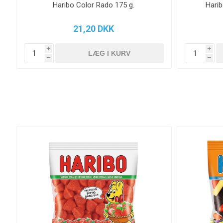
Haribo Color Rado 175 g.
Harib
21,20 DKK
i
i
h
h