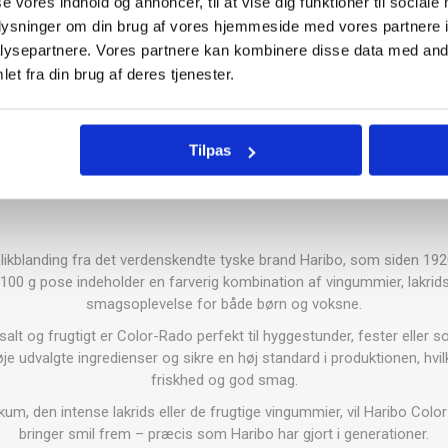
se vores indhold og annoncer, til at vise dig funktioner til sociale
oplysninger om din brug af vores hjemmeside med vores partnere i
18069050
ysepartnere. Vores partnere kan kombinere disse data med andr
et fra din brug af deres tjenester.
Tilpas
slikblanding fra det verdenskendte tyske brand Haribo, som siden 19
0 g pose indeholder en farverig kombination af vingummier, lakrids 
smagsoplevelse for både børn og voksne.
salt og frugtigt er Color-Rado perfekt til hyggestunder, fester eller so
je udvalgte ingredienser og sikre en høj standard i produktionen, hvilk
friskhed og god smag.
um, den intense lakrids eller de frugtige vingummier, vil Haribo Colo
bringer smil frem – præcis som Haribo har gjort i generationer.