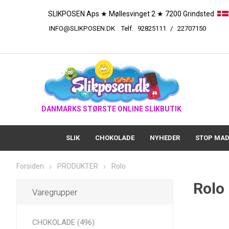
SLIKPOSEN Aps ★ Møllesvinget 2 ★ 7200 Grindsted
INFO@SLIKPOSEN.DK
Telf.
92825111
/
227
DANMARKS STØRSTE ONLINE SLIKBUTIK
SLIK
CHOKOLADE
NYHEDER
STOP MAD
Forsiden
PRODUKTER
Rolo
Rolo
Varegrupper
CHOKOLADE (496)