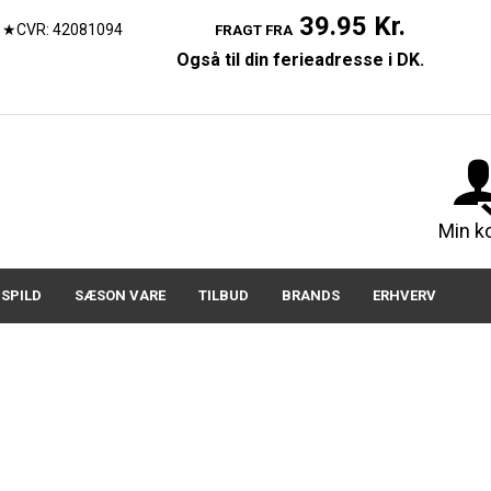
39.95 Kr.
★CVR: 42081094
FRAGT FRA
Også til din ferieadresse i DK.
07150
Min k
SPILD
SÆSON VARE
TILBUD
BRANDS
ERHVERV