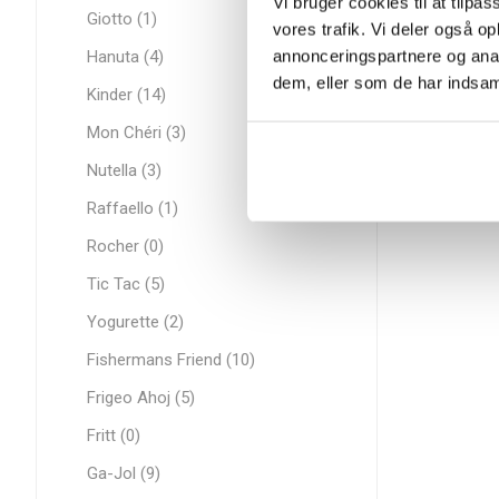
Vi bruger cookies til at tilpas
Giotto (1)
vores trafik. Vi deler også 
annonceringspartnere og anal
Hanuta (4)
dem, eller som de har indsaml
Kinder (14)
Mon Chéri (3)
Nutella (3)
Raffaello (1)
Rocher (0)
Tic Tac (5)
Yogurette (2)
Fishermans Friend (10)
Frigeo Ahoj (5)
Fritt (0)
Ga-Jol (9)