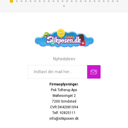
Nyhedsbrev
Firmaoplysninger.
Psk Tofterup Aps
Møllesvinget 2
7200 Grindsted
CVR DK42081094
Telf. 92825111
info@slikposen.dk