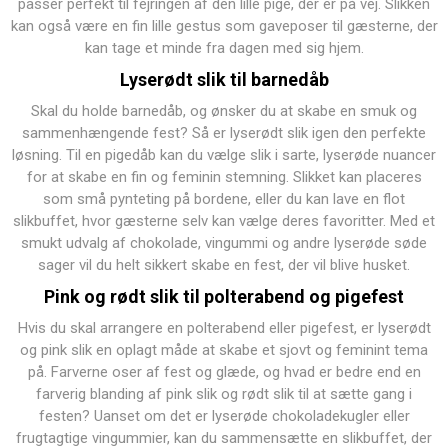
passer perfekt til fejringen af den lille pige, der er på vej. Slikken
kan også være en fin lille gestus som gaveposer til gæsterne, der
kan tage et minde fra dagen med sig hjem.
Lyserødt slik til barnedåb
Skal du holde barnedåb, og ønsker du at skabe en smuk og
sammenhængende fest? Så er lyserødt slik igen den perfekte
løsning. Til en pigedåb kan du vælge slik i sarte, lyserøde nuancer
for at skabe en fin og feminin stemning. Slikket kan placeres
som små pynteting på bordene, eller du kan lave en flot
slikbuffet, hvor gæsterne selv kan vælge deres favoritter. Med et
smukt udvalg af chokolade, vingummi og andre lyserøde søde
sager vil du helt sikkert skabe en fest, der vil blive husket.
Pink og rødt slik til polterabend og pigefest
Hvis du skal arrangere en polterabend eller pigefest, er lyserødt
og pink slik en oplagt måde at skabe et sjovt og feminint tema
på. Farverne oser af fest og glæde, og hvad er bedre end en
farverig blanding af pink slik og rødt slik til at sætte gang i
festen? Uanset om det er lyserøde chokoladekugler eller
frugtagtige vingummier, kan du sammensætte en slikbuffet, der