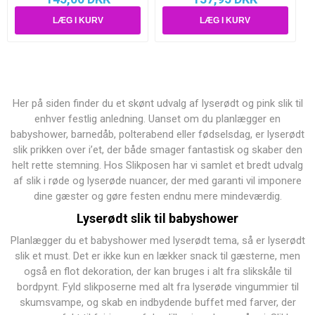
Her på siden finder du et skønt udvalg af lyserødt og pink slik til
enhver festlig anledning. Uanset om du planlægger en
babyshower, barnedåb, polterabend eller fødselsdag, er lyserødt
slik prikken over i’et, der både smager fantastisk og skaber den
helt rette stemning. Hos Slikposen har vi samlet et bredt udvalg
af slik i røde og lyserøde nuancer, der med garanti vil imponere
dine gæster og gøre festen endnu mere mindeværdig.
Lyserødt slik til babyshower
Planlægger du et babyshower med lyserødt tema, så er lyserødt
slik et must. Det er ikke kun en lækker snack til gæsterne, men
også en flot dekoration, der kan bruges i alt fra slikskåle til
bordpynt. Fyld slikposerne med alt fra lyserøde vingummier til
skumsvampe, og skab en indbydende buffet med farver, der