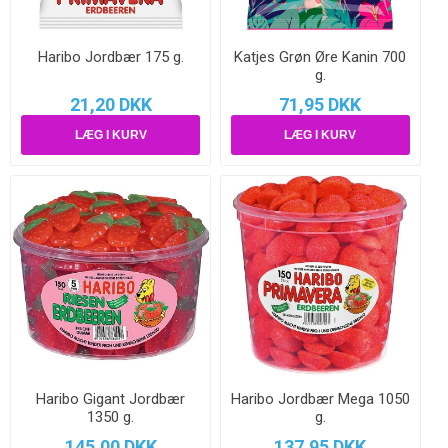
Haribo Jordbær 175 g.
Katjes Grøn Øre Kanin 700
g.
21,20 DKK
71,95 DKK
Haribo Gigant Jordbær
Haribo Jordbær Mega 1050
1350 g.
g.
145,00 DKK
137,95 DKK