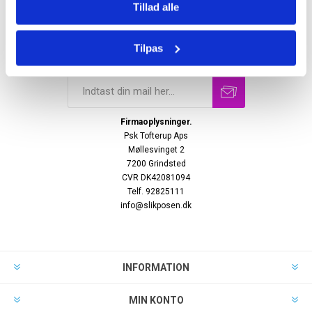
Tillad alle
Tilpas
Nyhedsbrev
Firmaoplysninger.
Psk Tofterup Aps
Møllesvinget 2
7200 Grindsted
CVR DK42081094
Telf. 92825111
info@slikposen.dk
INFORMATION
MIN KONTO