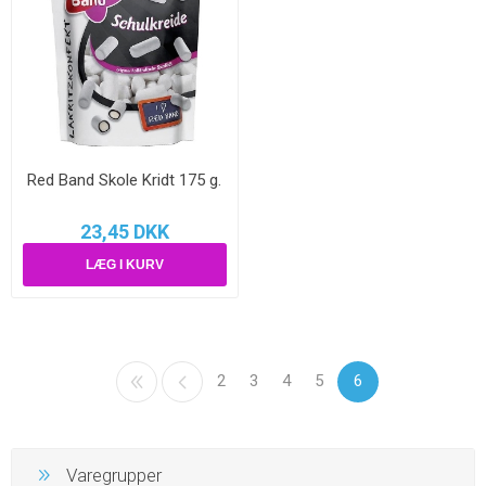
Red Band Skole Kridt 175 g.
23,45 DKK
2
3
4
5
6
Varegrupper