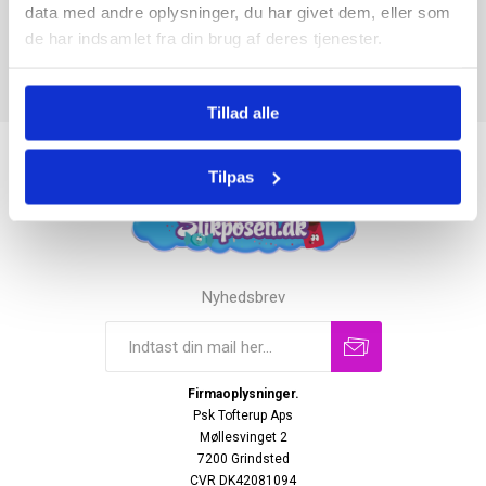
data med andre oplysninger, du har givet dem, eller som
de har indsamlet fra din brug af deres tjenester.
Tillad alle
Tilpas
Nyhedsbrev
Firmaoplysninger.
Psk Tofterup Aps
Møllesvinget 2
7200 Grindsted
CVR DK42081094