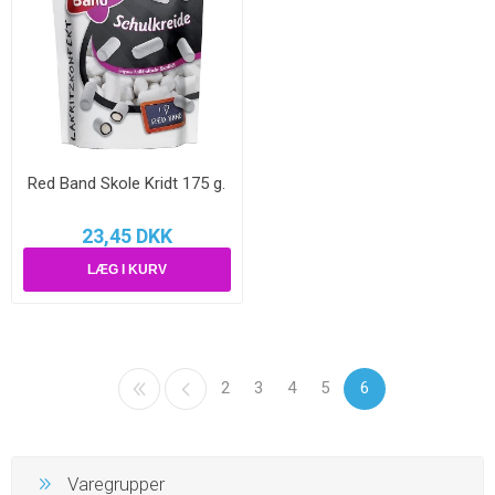
Red Band Skole Kridt 175 g.
23,45 DKK
2
3
4
5
6
Varegrupper