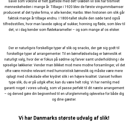
såvel som voksne er helt pjattede med det! Glæden vil slik har tilsmilet
menneskeheden i mange år. Tilbage i 1920 blev de første vingummibamser
produceret af det tyske firma, vi alle kender, Haribo. Men historien om slik går
faktisk mange år tilbage endnu. I 1800-tallet skulle den søde tand også
tilfredsstilles, hvor man lavede opkog af sukker, honning og fløde, som blev til
det, vi i dag kender som flødekarameller – og som mange af os elsker.
Der er naturligvis forskellige typer af slik og snacks, der gør sig godt til
forskellige typer af arrangementer. Til en børnefødselsdag er børneslik et
naturligt valg, hvor der er fokus på sødme og farver samt underholdning i de
spiselige lækkerier. Vender man blikket mod mere modne forsamlinger, vil det
ofte være mindre relevant med humoristisk børneslik og måske være mere
oplagt med chokolade eller krydret slik i en højere kvalitet. Uanset hvilken
type slik, du er på udgik efter, kan du være helt rolig: Vi har nemlig med
garanti noget i vores udvalg, som vil passe perfekt til dit næste arrangement
– og derved gøre din begivenhed til en uforglemmelig oplevelse for både dig
og dine gæster.
Vi har Danmarks største udvalg af slik!