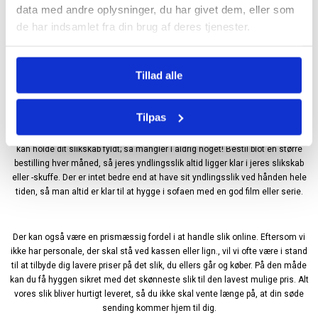
data med andre oplysninger, du har givet dem, eller som
Derfor bør du købe slik online
de har indsamlet fra din brug af deres tjenester.
Måske er du, som mange andre, vant til blot at købe dit slik i dit lokale
Tillad alle
supermarked, når du alligevel er nede at handle. Her er det nemt lige at
snuppe et par poser med hjem, når weekenden nærmer sig, eller du blot er
sliksulten på en helt almindelig hverdag. Alligevel vil vi dog gerne slå et slag
Tilpas
for, at du begynder at købe dit slik online; det har nemlig en række fordele, du
måske ikke kendte til. Første fordel er, at det er en nem måde, hvorpå du altid
kan holde dit slikskab fyldt; så mangler I aldrig noget! Bestil blot en større
bestilling hver måned, så jeres yndlingsslik altid ligger klar i jeres slikskab
eller -skuffe. Der er intet bedre end at have sit yndlingsslik ved hånden hele
tiden, så man altid er klar til at hygge i sofaen med en god film eller serie.
Der kan også være en prismæssig fordel i at handle slik online. Eftersom vi
ikke har personale, der skal stå ved kassen eller lign., vil vi ofte være i stand
til at tilbyde dig lavere priser på det slik, du ellers går og køber. På den måde
kan du få hyggen sikret med det skønneste slik til den lavest mulige pris. Alt
vores slik bliver hurtigt leveret, så du ikke skal vente længe på, at din søde
sending kommer hjem til dig.