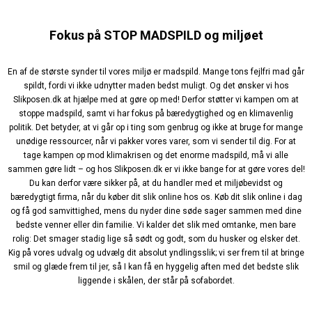
Fokus på STOP MADSPILD og miljøet
En af de største synder til vores miljø er madspild. Mange tons fejlfri mad går
spildt, fordi vi ikke udnytter maden bedst muligt. Og det ønsker vi hos
Slikposen.dk at hjælpe med at gøre op med! Derfor støtter vi kampen om at
stoppe madspild, samt vi har fokus på bæredygtighed og en klimavenlig
politik. Det betyder, at vi går op i ting som genbrug og ikke at bruge for mange
unødige ressourcer, når vi pakker vores varer, som vi sender til dig. For at
tage kampen op mod klimakrisen og det enorme madspild, må vi alle
sammen gøre lidt – og hos Slikposen.dk er vi ikke bange for at gøre vores del!
Du kan derfor være sikker på, at du handler med et miljøbevidst og
bæredygtigt firma, når du køber dit slik online hos os. Køb dit slik online i dag
og få god samvittighed, mens du nyder dine søde sager sammen med dine
bedste venner eller din familie. Vi kalder det slik med omtanke, men bare
rolig: Det smager stadig lige så sødt og godt, som du husker og elsker det.
Kig på vores udvalg og udvælg dit absolut yndlingsslik; vi ser frem til at bringe
smil og glæde frem til jer, så I kan få en hyggelig aften med det bedste slik
liggende i skålen, der står på sofabordet.