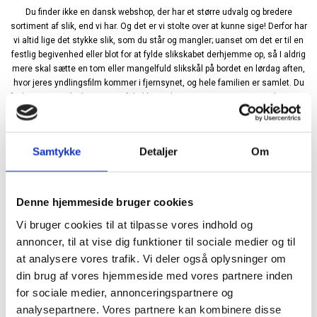
Du finder ikke en dansk webshop, der har et større udvalg og bredere
sortiment af slik, end vi har. Og det er vi stolte over at kunne sige! Derfor har
vi altid lige det stykke slik, som du står og mangler; uanset om det er til en
festlig begivenhed eller blot for at fylde slikskabet derhjemme op, så I aldrig
mere skal sætte en tom eller mangelfuld slikskål på bordet en lørdag aften,
hvor jeres yndlingsfilm kommer i fjernsynet, og hele familien er samlet. Du
finder i vores udvalg mange af de klassiske varianter, poser og mærker, som
du kender og elsker. Men du finder også nye ting, du måske ikke har prøvet
før – og vores opfordring er, at du prøver at give nogle af disse et skud, fordi
det kan være, at der heri gemmer sig dit nye yndlingsslik. Hvem ved?
Samtykke
Detaljer
Om
Faktisk er det ikke kun på vores sortiment, vi ligger i top. Det gør vi også, når
det kommer til service, levering, priser og betalingsmuligheder. Når du
Denne hjemmeside bruger cookies
handler online hos os, har du et væld af forskellige betalingsmuligheder at
Vi bruger cookies til at tilpasse vores indhold og
vælge mellem – herunder og så MobilePay, som er utrolig nemt og bekvemt
annoncer, til at vise dig funktioner til sociale medier og til
at betale med. Alt vores slik er sikkert og hygiejnisk opbevaret, så det møder
samtlige krav fra Fødevarestyrelsen. Lækkert slik fortjener nemlig at blive
at analysere vores trafik. Vi deler også oplysninger om
opbevaret på den mest hensigtsmæssige måde. Og sidst, men ikke mindst,
din brug af vores hjemmeside med vores partnere inden
er alle vores priser yderst konkurrencedygtige, så du kan finde dit
for sociale medier, annonceringspartnere og
yndlingsslik til den lavest mulige pris.
analysepartnere. Vores partnere kan kombinere disse