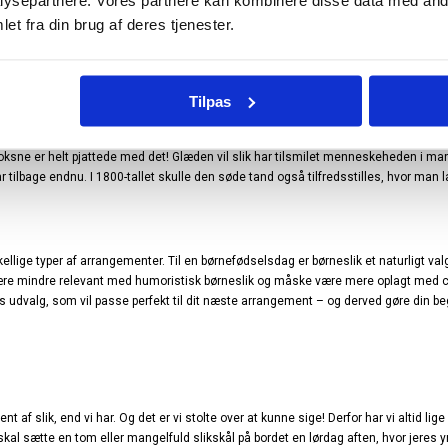
ysepartnere. Vores partnere kan kombinere disse data med andr
et fra din brug af deres tjenester.
Slik til enhver lejlighed
Tilpas
jligheder i dit liv, har de med garanti mange ting tilfælles: Dine bedste venner og 
slik og snacks fremme, som både du og dine gæster løbende kan underholde sig med.
m voksne er helt pjattede med det! Glæden vil slik har tilsmilet menneskeheden i m
r tilbage endnu. I 1800-tallet skulle den søde tand også tilfredsstilles, hvor man l
orskellige typer af arrangementer. Til en børnefødselsdag er børneslik et naturligt 
e mindre relevant med humoristisk børneslik og måske være mere oplagt med chokol
res udvalg, som vil passe perfekt til dit næste arrangement – og derved gøre din b
 af slik, end vi har. Og det er vi stolte over at kunne sige! Derfor har vi altid lig
skal sætte en tom eller mangelfuld slikskål på bordet en lørdag aften, hvor jeres y