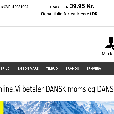
39.95 Kr.
★CVR: 42081094
FRAGT FRA
Også til din ferieadresse i DK.
07150
Min k
SPILD
SÆSON VARE
TILBUD
BRANDS
ERHVERV