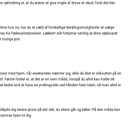
opfordring er, at du prøver at give nogle af disse et skud, fordi det kan
 online hos os, har du et væld af forskellige betalingsmuligheder at vælge
av fra Fødevarestyrelsen. Lækkert slik fortjener nemlig at blive opbevaret
 mulige pris.
r poser med hjem, når weekenden nærmer sig, eller du blot er sliksulten på en
til. Første fordel er, at det er en nem måde, hvorpå du altid kan holde dit
 intet bedre end at have sit yndlingsslik ved hånden hele tiden, så man altid er
 tilbyde dig lavere priser på det slik, du ellers går og køber. På den måde kan
 kommer hjem til dig.