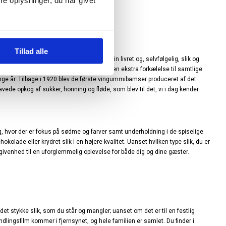
e oplysninger, du har givet
Tillad alle
den sjoveste del af din familie, måske din livret og, selvfølgelig, slik og
 Det sætter prikken over i’et og giver en ekstra forkælelse til samtlige
ange år. Tilbage i 1920 blev de første vingummibamser produceret af det
avede opkog af sukker, honning og fløde, som blev til det, vi i dag kender
valg, hvor der er fokus på sødme og farver samt underholdning i de spiselige
ade eller krydret slik i en højere kvalitet. Uanset hvilken type slik, du er
egivenhed til en uforglemmelig oplevelse for både dig og dine gæster.
e det stykke slik, som du står og mangler; uanset om det er til en festlig
ndlingsfilm kommer i fjernsynet, og hele familien er samlet. Du finder i