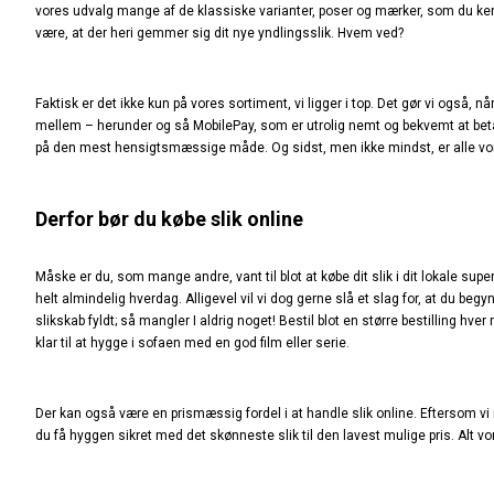
vores udvalg mange af de klassiske varianter, poser og mærker, som du kender
være, at der heri gemmer sig dit nye yndlingsslik. Hvem ved?
Faktisk er det ikke kun på vores sortiment, vi ligger i top. Det gør vi også,
mellem – herunder og så MobilePay, som er utrolig nemt og bekvemt at betale
på den mest hensigtsmæssige måde. Og sidst, men ikke mindst, er alle vores 
Derfor bør du købe slik online
Måske er du, som mange andre, vant til blot at købe dit slik i dit lokale su
helt almindelig hverdag. Alligevel vil vi dog gerne slå et slag for, at du beg
slikskab fyldt; så mangler I aldrig noget! Bestil blot en større bestilling hver
klar til at hygge i sofaen med en god film eller serie.
Der kan også være en prismæssig fordel i at handle slik online. Eftersom vi ikk
du få hyggen sikret med det skønneste slik til den lavest mulige pris. Alt vo