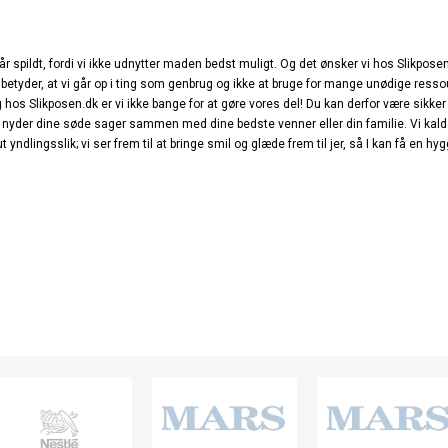
går spildt, fordi vi ikke udnytter maden bedst muligt. Og det ønsker vi hos Slikpo
betyder, at vi går op i ting som genbrug og ikke at bruge for mange unødige ressour
s Slikposen.dk er vi ikke bange for at gøre vores del! Du kan derfor være sikker p
 du nyder dine søde sager sammen med dine bedste venner eller din familie. Vi kal
ndlingsslik; vi ser frem til at bringe smil og glæde frem til jer, så I kan få en hy