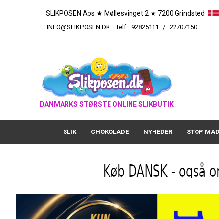
SLIKPOSEN Aps ★ Møllesvinget 2 ★ 7200 Grindsted
INFO@SLIKPOSEN.DK
Telf.
92825111
/
227
DANMARKS STØRSTE ONLINE SLIKBUTIK
SLIK
CHOKOLADE
NYHEDER
STOP MAD