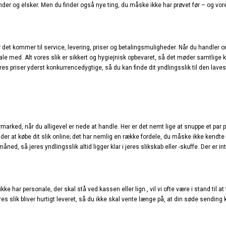
 og elsker. Men du finder også nye ting, du måske ikke har prøvet før – og vores 
 når det kommer til service, levering, priser og betalingsmuligheder. Når du handler
 med. Alt vores slik er sikkert og hygiejnisk opbevaret, så det møder samtlige kr
priser yderst konkurrencedygtige, så du kan finde dit yndlingsslik til den lavest
permarked, når du alligevel er nede at handle. Her er det nemt lige at snuppe et pa
ynder at købe dit slik online; det har nemlig en række fordele, du måske ikke kendte 
 måned, så jeres yndlingsslik altid ligger klar i jeres slikskab eller -skuffe. Der er
e har personale, der skal stå ved kassen eller lign., vil vi ofte være i stand til at
res slik bliver hurtigt leveret, så du ikke skal vente længe på, at din søde sending