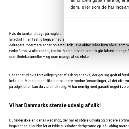
annonceringspartnere og anal
dem, eller som de har indsaml
Hvis du tænker tilbage på nogle af de mest fantastiske arrangementer eller le
snacks! Til en festlig begivenhed er det nærmest helt uundgåeligt at have 
deltagere. Ydermere er det oplagt til folk i alle aldre: Både børn såvel so
tyske firma, vi alle kender, Haribo. Men historien om slik går faktisk mange å
som flødekarameller – og som mange af os elsker.
Der er naturligvis forskellige typer af slik og snacks, der gør sig godt til f
lækkerier. Vender man blikket mod mere modne forsamlinger, vil det ofte vær
på udgik efter, kan du være helt rolig: Vi har nemlig med garanti noget i vo
Vi har Danmarks største udvalg af slik!
Du finder ikke en dansk webshop, der har et større udvalg og bredere sortiment
begivenhed eller blot for at fylde slikskabet derhjemme op, så I aldrig mere 