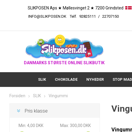
SLIKPOSEN Aps ★ Møllesvinget 2 ★ 7200 Grindsted
INFO@SLIKPOSEN.DK
Telf.
92825111
/
227
DANMARKS STØRSTE ONLINE SLIKBUTIK
SLIK
CHOKOLADE
NYHEDER
STOP MAD
Forsiden
SLIK
Vingummi
Vin
Pris klasse
Min:
4,00 DKK
Max:
300,00 DKK
Vingummi