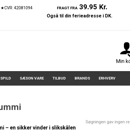
39.95 Kr.
★CVR: 42081094
FRAGT FRA
Også til din ferieadresse i DK.
07150
Min k
SPILD
SÆSON VARE
TILBUD
BRANDS
ERHVERV
gummi
Søgningen gav ingen res
 – en sikker vinder i slikskålen