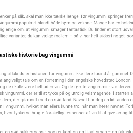
nker på slik, skal man ikke tænke længe, før vingummi springer frem.
ingummi populært blandt både børn og voksne. Mange har en holdning 
lig enige om, at vingummi smager fantastisk. Du finder et stort udvalg
lige varianter, du kan vælge mellem – så vi har helt sikkert noget, som
astiske historie bag vingummi
ng til
lakrids
er historien for vingummi ikke flere tusind år gammel. D
r angiveligt tale om en forretning i den engelske hovedstad London. He
og de skulle være helt uden vin. Og de første vingummier var derve
k vingummi, der er til at tykke på og utrolig velsmagende. I starten a
r dem, der gik rundt med en sød tand. Navnet har dog en lidt anden 
in i vingummi, hvilket man ellers kunne tro, når man hører navnet. For
 hvor tyskerne brugte forskellige essenser af vin til at give smag til
r en sød sukkermasse, som er kogt op og tilsat smag – og faktisk 