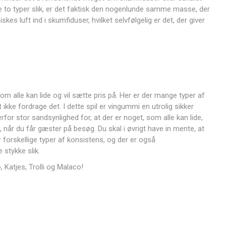
 to typer slik, er det faktisk den nogenlunde samme masse, der
iskes luft ind i skumfiduser, hvilket selvfølgelig er det, der giver
, som alle kan lide og vil sætte pris på. Her er der mange typer af
ikke fordrage det. I dette spil er vingummi en utrolig sikker
for stor sandsynlighed for, at der er noget, som alle kan lide,
t, når du får gæster på besøg. Du skal i øvrigt have in mente, at
 forskellige typer af konsistens, og der er også
stykke slik.
o
,
Katjes
,
Trolli
og
Malaco
!