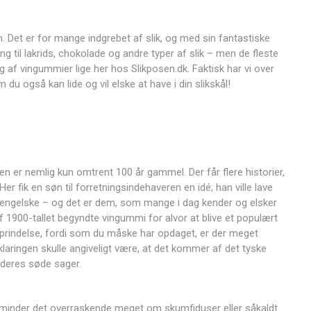
 Det er for mange indgrebet af slik, og med sin fantastiske
til lakrids, chokolade og andre typer af slik – men de fleste
 af vingummier lige her hos Slikposen.dk. Faktisk har vi over
 du også kan lide og vil elske at have i din slikskål!
en er nemlig kun omtrent 100 år gammel. Der får flere historier,
r fik en søn til forretningsindehaveren en idé; han ville lave
d engelske – og det er dem, som mange i dag kender og elsker
f 1900-tallet begyndte vingummi for alvor at blive et populært
oprindelse, fordi som du måske har opdaget, er der meget
klaringen skulle angiveligt være, at det kommer af det tyske
 deres søde sager.
minder det overraskende meget om skumfiduser eller såkaldt