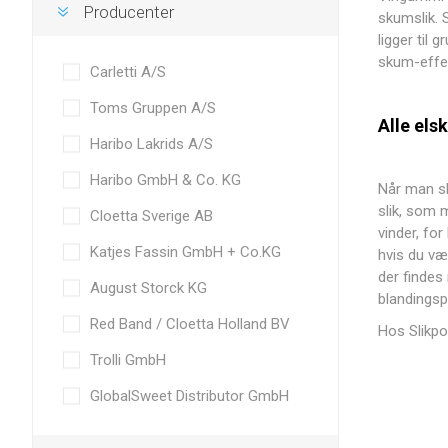
Producenter
skumslik. 
ligger til 
skum-effe
Carletti A/S
Toms Gruppen A/S
Alle els
Haribo Lakrids A/S
Haribo GmbH & Co. KG
Når man s
slik, som m
Cloetta Sverige AB
vinder, for
Katjes Fassin GmbH + Co.KG
hvis du væl
der findes
August Storck KG
blandingsp
Red Band / Cloetta Holland BV
Hos Slikp
Trolli GmbH
GlobalSweet Distributor GmbH