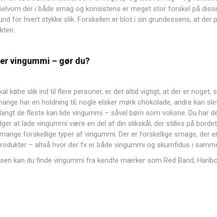
Selvom der i både smag og konsistens er meget stor forskel på disse
grund for hvert stykke
slik
. Forskellen er blot i sin grundessens, at der p
kten.
ker vingummi – gør du?
kal købe
slik
ind til flere personer, er det altid vigtigt, at der er noget
ange har en holdning til; nogle elsker mørk chokolade, andre kan slet 
 langt de fleste kan lide vingummi – såvel børn som voksne. Du har der
ger at lade vingummi være en del af din slikskål, der stilles på borde
 mange forskellige typer af vingummi. Der er forskellige smage, der er
rodukter – altså hvor der fx er både vingummi og skumfidus i samme 
osen kan du finde vingummi fra kendte mærker som
Red Band
,
Harib