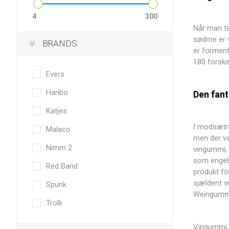
4
300
Når man tæ
sødme er v
BRANDS
er forment
180 forskel
Evers
Haribo
Den fant
Katjes
I modsætni
Malaco
men der va
Nimm 2
vingummi, 
som engels
Red Band
produkt fo
sjældent v
Spunk
Weingummi,
Trolli
Vingummi e