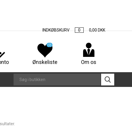
INDKØBSKURV
0
0,00 DKK
(0)
onto
Ønskeliste
Om os
ultater.