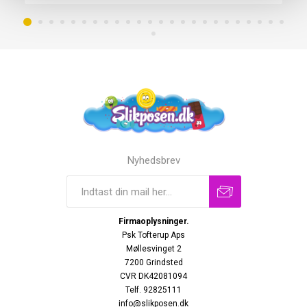
Nyhedsbrev
Firmaoplysninger.
Psk Tofterup Aps
Møllesvinget 2
7200 Grindsted
CVR DK42081094
Telf. 92825111
info@slikposen.dk