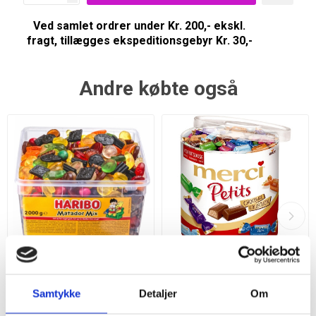
Ved samlet ordrer under Kr. 200,- ekskl.
fragt, tillægges ekspeditionsgebyr Kr. 30,-
Andre købte også
Haribo Matador Mix 2 Kg.
Merci Petits Chocolate
Collection 1000 g.
Samtykke
Detaljer
Om
255,95 DKK
229,95 DKK