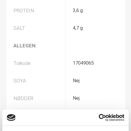
PROTEIN
3,6 g.
SALT
4,7 g.
ALLEGEN:
Tolkode
17049065
SOYA
Nej
NØDDER
Nej
JORDNØDDER
Nej