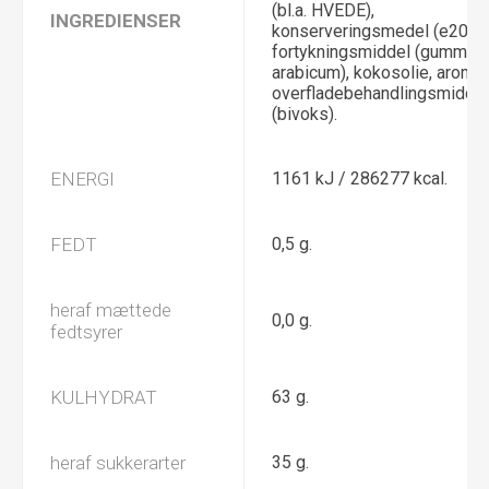
(bl.a. HVEDE),
INGREDIENSER
konserveringsmedel (e200),
fortykningsmiddel (gummi
arabicum), kokosolie, aroma,
overfladebehandlingsmiddel
(bivoks).
ENERGI
1161 kJ / 286277 kcal.
FEDT
0,5 g.
heraf mættede
0,0 g.
fedtsyrer
KULHYDRAT
63 g.
heraf sukkerarter
35 g.