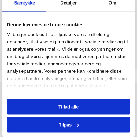
MÆLK
Nej
Samtykke
Detaljer
Om
GLUTEN
Ja
Denne hjemmeside bruger cookies
Vi bruger cookies til at tilpasse vores indhold og
GELATINE SVIN
Nej
annoncer, til at vise dig funktioner til sociale medier og til
at analysere vores trafik. Vi deler også oplysninger om
din brug af vores hjemmeside med vores partnere inden
for sociale medier, annonceringspartnere og
analysepartnere. Vores partnere kan kombinere disse
data med andre oplysninger, du har givet dem, eller som
de har indsamlet fra din brug af deres tjenester.
Skippers Lakrids Piber Sea Salt er en ikonisk lakridssnack, der
kombinerer den dybe, intense smag af lakrids med et strejf af
Tillad alle
havsalt for en unik smagsoplevelse. Hver pibe er separat
indpakket, hvilket gør dem ideelle til at dele eller nyde på
farten.
Tilpas
Med 60 stykker á 17 g i hver pakke får du rigeligt til både