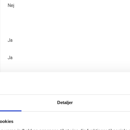
Nej
Ja
Ja
Nej
Ja
Detaljer
Ja
ookies
17049065