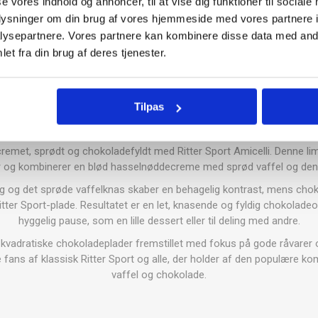
se vores indhold og annoncer, til at vise dig funktioner til sociale
oplysninger om din brug af vores hjemmeside med vores partnere i
ysepartnere. Vores partnere kan kombinere disse data med andr
et fra din brug af deres tjenester.
Tilpas
emet, sprødt og chokoladefyldt med Ritter Sport Amicelli. Denne limi
ler og kombinerer en blød hasselnøddecreme med sprød vaffel og den
 og det sprøde vaffelknas skaber en behagelig kontrast, mens cho
itter Sport-plade. Resultatet er en let, knasende og fyldig chokoladeop
hyggelig pause, som en lille dessert eller til deling med andre.
, kvadratiske chokoladeplader fremstillet med fokus på gode råvarer og
de fans af klassisk Ritter Sport og alle, der holder af den populære 
vaffel og chokolade.