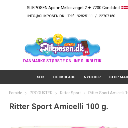
SLIKPOSEN Aps ★ Møllesvinget 2 ★ 7200 Grindsted
INFO@SLIKPOSEN.DK
Telf.
92825111
/
227
DANMARKS STØRSTE ONLINE SLIKBUTIK
SLIK
CHOKOLADE
NYHEDER
STOP MAD
Forside
PRODUKTER
Ritter Sport
Ritter Sport Amicelli 1
Ritter Sport Amicelli 100 g.