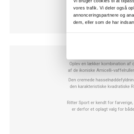
Vi bruger cookies til at tilpas
vores trafik. Vi deler også 
annonceringspartnere og anal
dem, eller som de har indsaml
Oplev en lækker kombination af cr
af de ikoniske Amicelli-vaffelrul
Den cremede hasselnøddefyldning
den karakteristiske kvadratiske R
Ritter Sport er kendt for farverige
er derfor et oplagt valg for bå