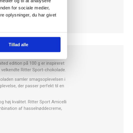
 medier og til at analysere
nden for sociale medier,
e oplysninger, du har givet
Tillad alle
ted edition på 100 g er inspireret
 velkendte Ritter Sport-chokolade.
koladen samler smagsoplevelsen i
levelse, der passer perfekt til en
 høj kvalitet. Ritter Sport Amicelli
kombination af hasselnøddecreme,