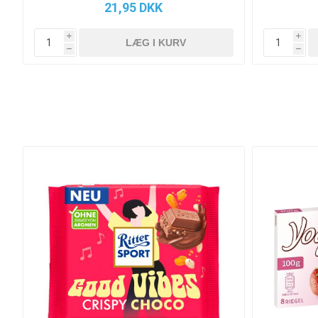
21,95 DKK
i
i
h
h