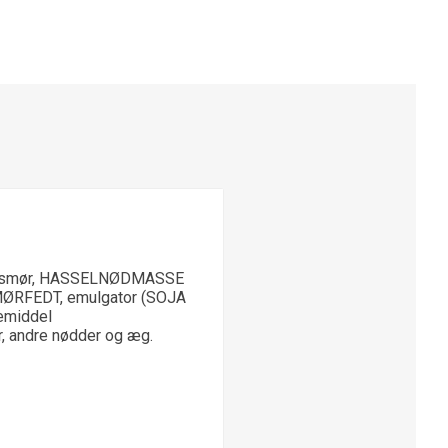
aosmør, HASSELNØDMASSE
RFEDT, emulgator (SOJA
gemiddel
r, andre nødder og æg.