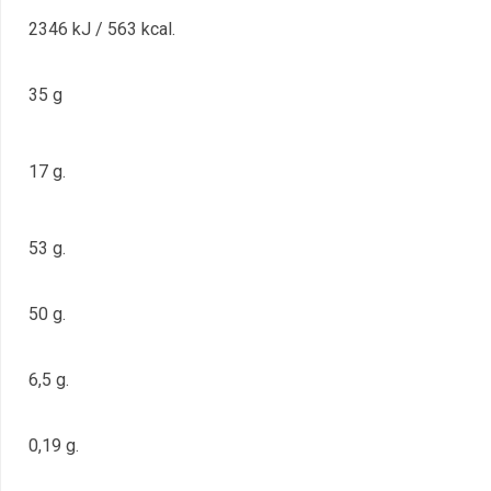
2346 kJ / 563 kcal.
35 g
17 g.
53 g.
50 g.
6,5 g.
0,19 g.