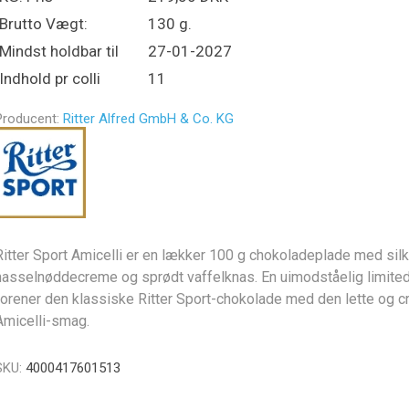
Brutto Vægt:
130 g.
Mindst holdbar til
27-01-2027
Indhold pr colli
11
Producent:
Ritter Alfred GmbH & Co. KG
Ritter Sport Amicelli er en lækker 100 g chokoladeplade med sil
hasselnøddecreme og sprødt vaffelknas. En uimodståelig limited 
forener den klassiske Ritter Sport-chokolade med den lette og 
Amicelli-smag.
SKU:
4000417601513