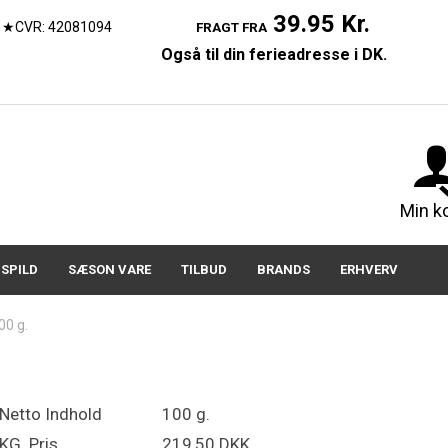
39.95 Kr.
★CVR: 42081094
FRAGT FRA
Også til din ferieadresse i DK.
07150
Min k
SPILD
SÆSON VARE
TILBUD
BRANDS
ERHVERV
00 g.
Netto Indhold
100 g.
KG. Pris
219,50 DKK