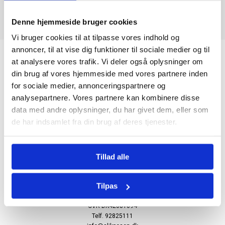
Denne hjemmeside bruger cookies
Vi bruger cookies til at tilpasse vores indhold og
annoncer, til at vise dig funktioner til sociale medier og til
at analysere vores trafik. Vi deler også oplysninger om
din brug af vores hjemmeside med vores partnere inden
for sociale medier, annonceringspartnere og
analysepartnere. Vores partnere kan kombinere disse
data med andre oplysninger, du har givet dem, eller som
Nyhedsbrev
de har indsamlet fra din brug af deres tjenester.
Tillad alle
Firmaoplysninger.
Psk Tofterup Aps
Tilpas
Møllesvinget 2
7200 Grindsted
CVR DK42081094
Telf. 92825111