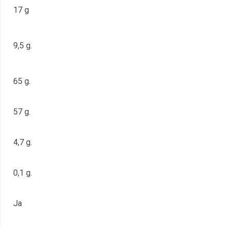
17 g
9,5 g.
65 g.
57 g.
4,7 g.
0,1 g.
Ja