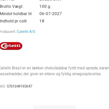
Brutto Vægt:
100 g.
Mindst holdbar til
06-07-2027
Indhold pr colli
18
Producent:
Carletti A/S
Carletti Brazil er en lækker chokoladebar fyldt med sprøde, kara
hasselnødder, der giver en intens og fyldig smagsoplevelse.
SKU:
5701049193047