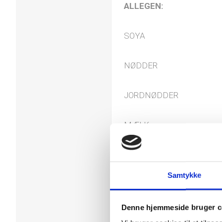
ALLEGEN:
SOYA
NØDDER
JORDNØDDER
MÆLK
GLUTEN
Samtykke
Tolkode
Denne hjemmeside bruger c