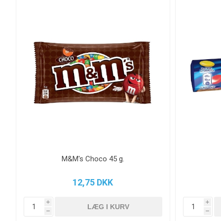
M&M's Choco 45 g.
12,75 DKK
i
i
h
h