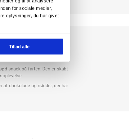
 medier og til at analysere
nden for sociale medier,
e oplysninger, du har givet
valitet og passion for søde sager
Tillad alle
elnødder, der giver en perfekt
n sød snack på farten. Den er skabt
gsoplevelse.
on af chokolade og nødder, der har