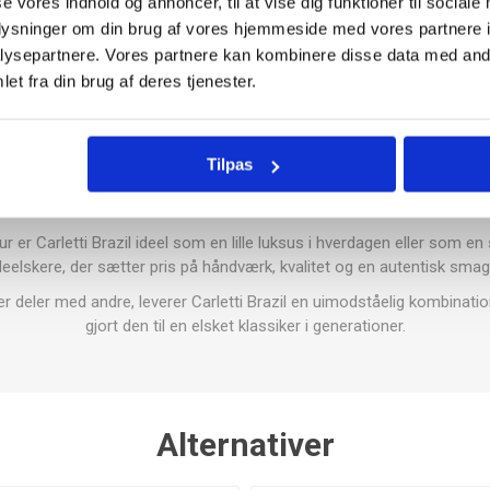
se vores indhold og annoncer, til at vise dig funktioner til sociale
oplysninger om din brug af vores hjemmeside med vores partnere i
ysepartnere. Vores partnere kan kombinere disse data med andr
et fra din brug af deres tjenester.
okoladefavorit fra det danske brand Carletti, kendt for deres høje k
Tilpas
mbinerer silkeblød mælkechokolade med sprøde, karamelliserede hass
balance mellem sødme og knas.
 er Carletti Brazil ideel som en lille luksus i hverdagen eller som e
deelskere, der sætter pris på håndværk, kvalitet og en autentisk sma
r deler med andre, leverer Carletti Brazil en uimodståelig kombinati
gjort den til en elsket klassiker i generationer.
Alternativer