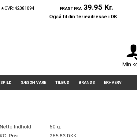
39.95 Kr.
★CVR: 42081094
FRAGT FRA
Også til din ferieadresse i DK.
07150
Min k
SPILD
SÆSON VARE
TILBUD
BRANDS
ERHVERV
Netto Indhold
60 g.
KG. Pris
265,83 DKK