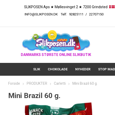
SLIKPOSEN Aps ★ Møllesvinget 2 ★ 7200 Grindsted
INFO@SLIKPOSEN.DK
Telf.
92825111
/
227
DANMARKS STØRSTE ONLINE SLIKBUTIK
SLIK
CHOKOLADE
NYHEDER
STOP MAD
Forside
PRODUKTER
Carletti
Mini Brazil 60 g.
Mini Brazil 60 g.