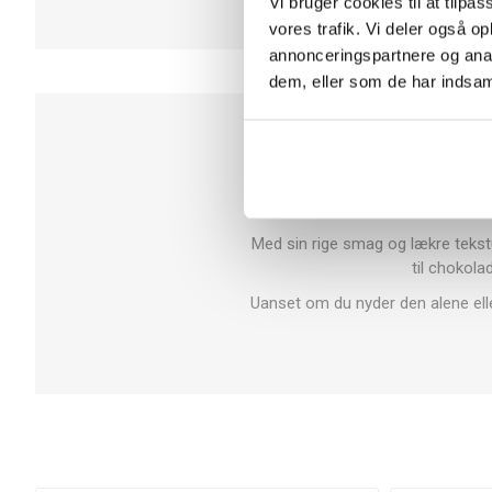
Vi bruger cookies til at tilpas
vores trafik. Vi deler også 
annonceringspartnere og anal
dem, eller som de har indsaml
Carletti Brazil
er en klassisk ch
siden 1918. Denne 60 g bar ko
Med sin rige smag og lækre tekstur
til chokola
Uanset om du nyder den alene elle