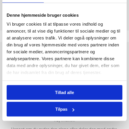
Tolkode
18063210
Denne hjemmeside bruger cookies
Vi bruger cookies til at tilpasse vores indhold og
annoncer, til at vise dig funktioner til sociale medier og til
at analysere vores trafik. Vi deler også oplysninger om
din brug af vores hjemmeside med vores partnere inden
for sociale medier, annonceringspartnere og
Milka Zartherb 90 g er en udsøgt mørk chokolade fra det
analysepartnere. Vores partnere kan kombinere disse
velkendte brand Milka, som siden 1901 har været synonym
data med andre oplysninger, du har givet dem, eller som
med kvalitetschokolade. Denne variant kombinerer Milkas
de har indsamlet fra din brug af deres tjenester.
karakteristiske cremede konsistens med en dyb og intens
kakaosmag, der giver en raffineret smagsoplevelse.
Chokoladen er fremstillet af nøje udvalgte kakaobønner og
Tillad alle
har en perfekt balance mellem bitterhed og sødme, hvilket gør
den ideel både som en luksuriøs snack og til brug i desserter.
Med sin glatte tekstur og rige aroma er Milka Zartherb et
Tilpas
oplagt valg for dem, der ønsker at nyde mørk chokolade af
høj kvalitet.