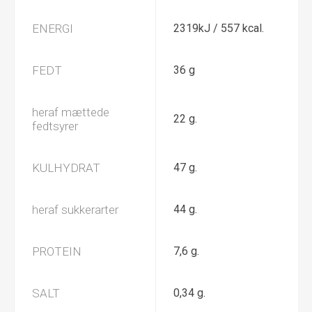
ENERGI
2319kJ / 557 kcal.
FEDT
36 g
heraf mættede
22 g.
fedtsyrer
KULHYDRAT
47 g.
heraf sukkerarter
44 g.
PROTEIN
7,6 g.
SALT
0,34 g.