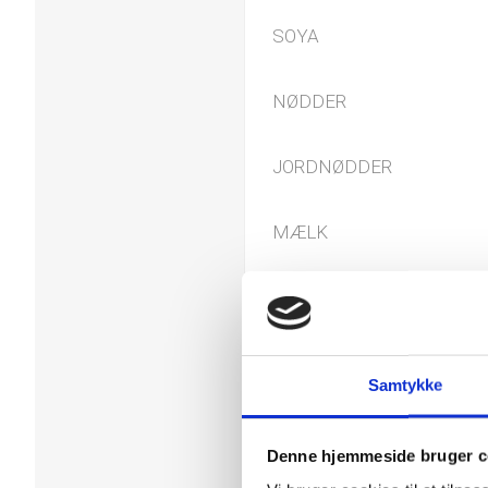
SOYA
NØDDER
JORDNØDDER
MÆLK
GLUTEN
Tolkode
Samtykke
Denne hjemmeside bruger c