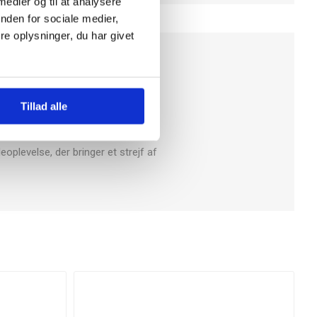
 medier og til at analysere
nden for sociale medier,
e oplysninger, du har givet
de, cremede konsistens og milde,
ver en unik og fyldig smagsprofil.
Tillad alle
gave til en, du holder af. Med sin
for chokoladeproduktion.
oplevelse, der bringer et strejf af