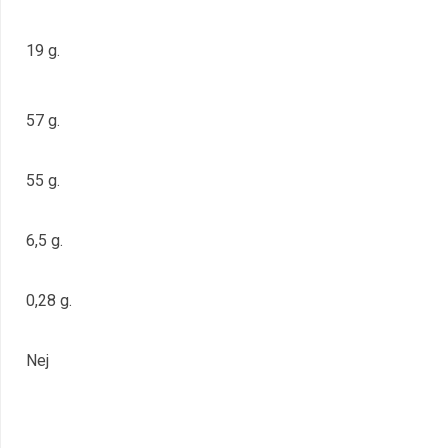
19 g.
57 g.
55 g.
6,5 g.
0,28 g.
Nej