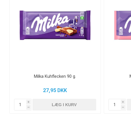
Milka Kuhflecken 90 g.
27,95 DKK
i
i
h
h