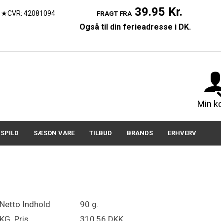
39.95 Kr.
★CVR: 42081094
FRAGT FRA
Også til din ferieadresse i DK.
07150
Min k
SPILD
SÆSON VARE
TILBUD
BRANDS
ERHVERV
Netto Indhold
90 g.
KG. Pris
310,56 DKK