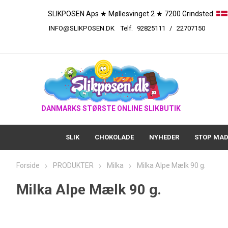
SLIKPOSEN Aps ★ Møllesvinget 2 ★ 7200 Grindsted
INFO@SLIKPOSEN.DK
Telf.
92825111
/
227
DANMARKS STØRSTE ONLINE SLIKBUTIK
SLIK
CHOKOLADE
NYHEDER
STOP MAD
Forside
PRODUKTER
Milka
Milka Alpe Mælk 90 g.
Milka Alpe Mælk 90 g.