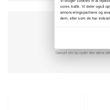
Vi bruger cookies til at tilpas
vores trafik. Vi deler også 
annonceringspartnere og anal
dem, eller som de har indsaml
Milka Alpe Mælk 90 g er en klas
søde smag. Siden 1901 har Milka f
Den delikate chokolade smelter bl
karakteristiske lilla e
Uanset om du nyder den alene eller