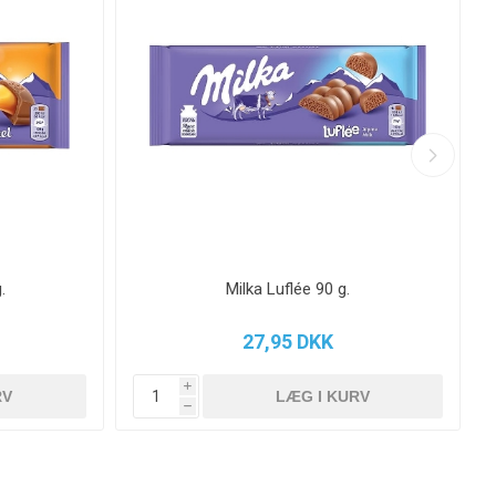
.
Milka Luflée 90 g.
27,95 DKK
i
h