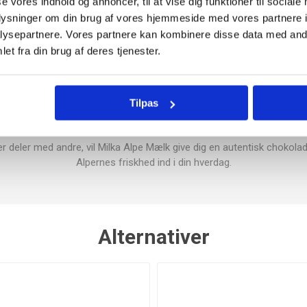
se vores indhold og annoncer, til at vise dig funktioner til sociale
oplysninger om din brug af vores hjemmeside med vores partnere i
ysepartnere. Vores partnere kan kombinere disse data med andr
et fra din brug af deres tjenester.
sisk mælkechokolade fra det ikoniske brand Milka, kendt for sin blø
remstillet chokolade af høj kvalitet med mælk fra Alperne, hvilket gi
Tilpas
idt på tungen og er perfekt til både små hyggestunder og som en sød 
mballage og ko-logo er Milka et symbol på kvalitet og tradition inden 
 deler med andre, vil Milka Alpe Mælk give dig en autentisk chokolade
Alpernes friskhed ind i din hverdag.
Alternativer