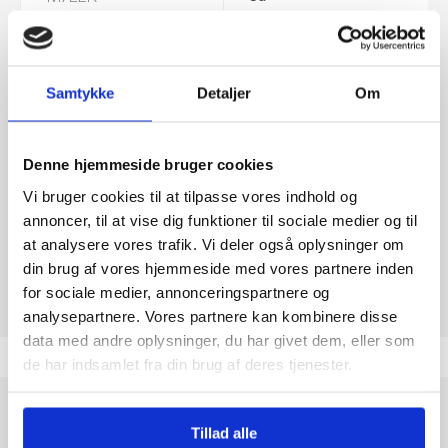
SOYA
Ja
Samtykke
Detaljer
Om
NØDDER
Ja
Denne hjemmeside bruger cookies
JORDNØDDER
Nej
Vi bruger cookies til at tilpasse vores indhold og
annoncer, til at vise dig funktioner til sociale medier og til
Tolkode
18063100
at analysere vores trafik. Vi deler også oplysninger om
din brug af vores hjemmeside med vores partnere inden
for sociale medier, annonceringspartnere og
analysepartnere. Vores partnere kan kombinere disse
data med andre oplysninger, du har givet dem, eller som
de har indsamlet fra din brug af deres tjenester.
Merci Große Vielfalt
er en eksklusiv chokoladeæske fra det
Tillad alle
anerkendte mærke Merci, kendt for sin høje kvalitet og