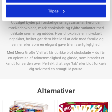
udsøgte smagsoplevelser. Denne 400 g æske indeholder et
bredt udvalg af lækre chokolader, hver enkelt omhyggeligt
Tilpas
fremstillet med de fineste ingredienser.
Udvalget byder på forskellige smagsvarianter, herunder
mælkechokolade, mørk chokolade og fyldte varianter med
delikate cremer og nødder. Hver chokolade er individuelt
indpakket, hvilket gør dem ideelle til at dele med familie og
venner eller som en elegant gave til en særlig lejlighed.
Med Merci Große Vielfalt får du ikke blot chokolade – du får
en oplevelse af taknemmelighed og glæde, som brandet er
kendt for verden over. Perfekt til at sige 'tak' eller blot forkæle
dig selv med en smagfuld pause.
Alternativer