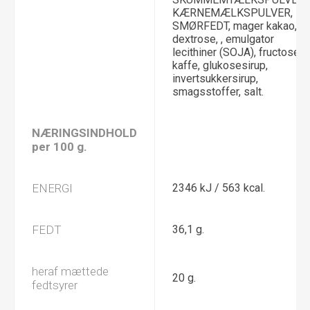
KÆRNEMÆLKSPULVER,
SMØRFEDT, mager kakao,
dextrose, , emulgator
lecithiner (SOJA), fructose,
kaffe, glukosesirup,
invertsukkersirup,
smagsstoffer, salt.
NÆRINGSINDHOLD
per 100 g.
ENERGI
2346 kJ / 563 kcal.
FEDT
36,1 g.
heraf mættede
20 g.
fedtsyrer