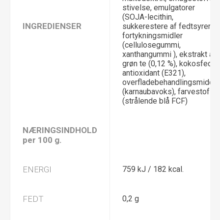
stivelse, emulgatorer
(SOJA-lecithin,
INGREDIENSER
sukkerestere af fedtsyrer),
fortykningsmidler
(cellulosegummi,
xanthangummi ), ekstrakt af
grøn te (0,12 %), kokosfedt,
antioxidant (E321),
overfladebehandlingsmiddel
(karnaubavoks), farvestof
(strålende blå FCF)
NÆRINGSINDHOLD
per 100 g.
ENERGI
759 kJ / 182 kcal.
FEDT
0,2 g