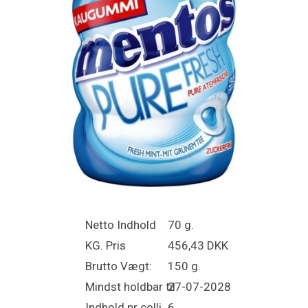
Netto Indhold
70 g.
KG. Pris
456,43 DKK
Brutto Vægt:
150 g.
Mindst holdbar til
27-07-2028
Indhold pr colli
6