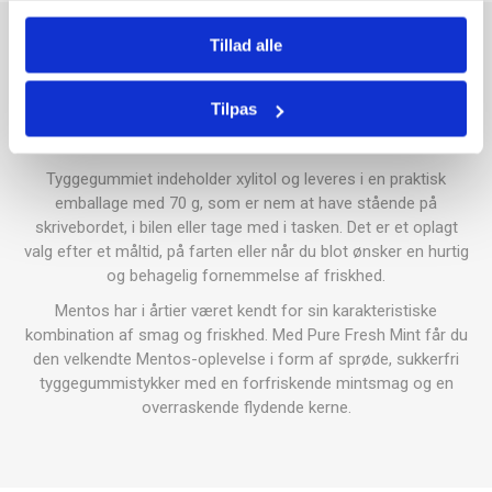
Tillad alle
Mentos Pure Fresh Mint er sukkerfrit tyggegummi med en
frisk og intens mintsmag. Hvert stykke har en flydende kerne,
som frigiver et ekstra pust af friskhed, når du tygger, og
Tilpas
hjælper med at bevare den friske smagsoplevelse i længere
tid.
Tyggegummiet indeholder xylitol og leveres i en praktisk
emballage med 70 g, som er nem at have stående på
skrivebordet, i bilen eller tage med i tasken. Det er et oplagt
valg efter et måltid, på farten eller når du blot ønsker en hurtig
og behagelig fornemmelse af friskhed.
Mentos har i årtier været kendt for sin karakteristiske
kombination af smag og friskhed. Med Pure Fresh Mint får du
den velkendte Mentos-oplevelse i form af sprøde, sukkerfri
tyggegummistykker med en forfriskende mintsmag og en
overraskende flydende kerne.