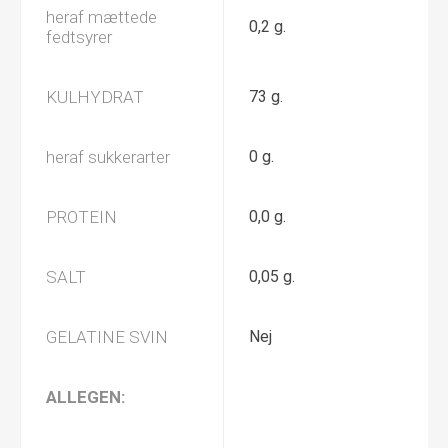
heraf mættede
0,2 g.
fedtsyrer
KULHYDRAT
73 g.
heraf sukkerarter
0 g.
PROTEIN
0,0 g.
SALT
0,05 g.
GELATINE SVIN
Nej
ALLEGEN: