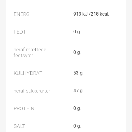
ENERGI
913 kJ /218 kcal.
FEDT
0 g
heraf mættede
0 g.
fedtsyrer
KULHYDRAT
53 g.
heraf sukkerarter
47 g.
PROTEIN
0 g.
SALT
0 g.