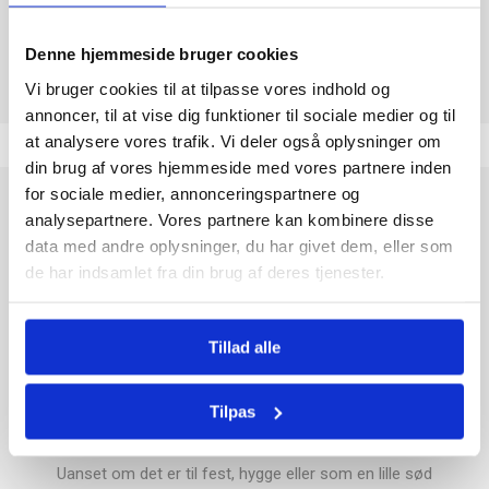
Tolkode
17049030
Denne hjemmeside bruger cookies
Vi bruger cookies til at tilpasse vores indhold og
annoncer, til at vise dig funktioner til sociale medier og til
at analysere vores trafik. Vi deler også oplysninger om
din brug af vores hjemmeside med vores partnere inden
for sociale medier, annonceringspartnere og
Oplev den søde og underholdende verden af
Mega Roller
analysepartnere. Vores partnere kan kombinere disse
Candy
– en sliknyhed, der kombinerer smag, farver og leg på
data med andre oplysninger, du har givet dem, eller som
én gang. Hver pakke indeholder tre ruller á 105 ml, fyldt med
de har indsamlet fra din brug af deres tjenester.
lækker flydende slik, som nemt kan påføres direkte på tungen
for en intens smagsoplevelse.
Mega Roller Candy er perfekt til børn og barnlige sjæle, der
Tillad alle
elsker sjove og interaktive snacks. De praktiske ruller gør det
nemt at tage slikket med på farten, dele med venner eller nyde
Tilpas
alene. Med flere frugtige smagsvarianter i én pakke får du en
varieret og spændende slikoplevelse hver gang.
Uanset om det er til fest, hygge eller som en lille sød