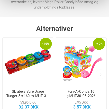
overraskelse, leverer Mega Roller Candy både smag og
underholdning i topklasse.
Alternativer
-40%
-40%
Skrabeis Sure Drage
Fun-A-Conda 16
Tunger 5 x 160 ml.MHT. 31-
g.MHT.30-06-2026
01-2026
53,95 DKK
5,95 DKK
32,37 DKK
3,57 DKK