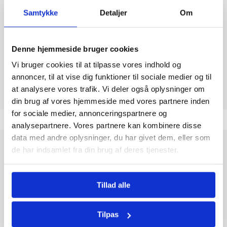
Samtykke
Detaljer
Om
GLUTEN
Ja
Denne hjemmeside bruger cookies
Tolkode
18069019
Vi bruger cookies til at tilpasse vores indhold og
annoncer, til at vise dig funktioner til sociale medier og til
at analysere vores trafik. Vi deler også oplysninger om
din brug af vores hjemmeside med vores partnere inden
for sociale medier, annonceringspartnere og
analysepartnere. Vores partnere kan kombinere disse
data med andre oplysninger, du har givet dem, eller som
de har indsamlet fra din brug af deres tjenester.
Mars Mini er den velkendte klassiker fra det ikoniske brand
Mars, nu i en praktisk miniudgave. Hver lille bar kombinerer den
rige smag af cremet mælkechokolade med blød, gylden
karamel og en luftig nougatkerne, som smelter på tungen.
Tillad alle
Med en vægt på 227 g får du rigeligt til at dele med familie og
venner – eller til at nyde selv i små bidder.
Tilpas
Mars er kendt verden over for sin høje kvalitet og