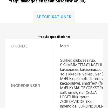
fragt, tillægges ekspeditionsgebyr Kr. 30,-
SPECIFIKATIONER
Produkt specifikationer
BRANDS
Mars
Sukker, glukosesirup,
SKUMMMETMÆLKSPULVER
kakaosmør, kakaomasse,
solsikkeolie, vallepulver (fra
MÆLK), palmefedt, fedtfatti
kakaopulver, smørfedt (fra
INGREDIENSER
MÆLK),MALTBYGEKSTRAKT
salt, emulgator (SOJA
LECITHIN), tørret
ÆGGEHVIDDE. (Kan
indeholde: JORDNØDDER,