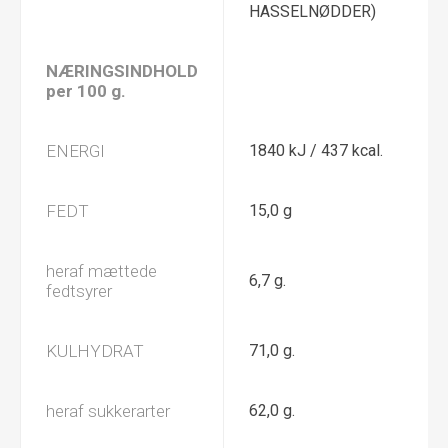
HASSELNØDDER)
NÆRINGSINDHOLD
per 100 g.
ENERGI
1840 kJ / 437 kcal.
FEDT
15,0 g
heraf mættede
6,7 g.
fedtsyrer
KULHYDRAT
71,0 g.
heraf sukkerarter
62,0 g.