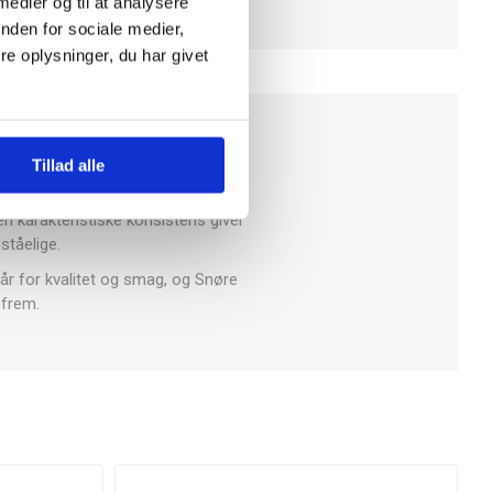
 medier og til at analysere
nden for sociale medier,
e oplysninger, du har givet
etskonfekt og slik til hele Norden.
Tillad alle
til sjove lege og kreative snacks.
 karakteristiske konsistens giver
ståelige.
står for kvalitet og smag, og Snøre
 frem.