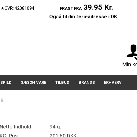
39.95 Kr.
★CVR: 42081094
FRAGT FRA
Også til din ferieadresse i DK.
07150
Min k
SPILD
SÆSON VARE
TILBUD
BRANDS
ERHVERV
 g.
Netto Indhold
94 g.
KG. Pris
201,60 DKK