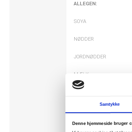
ALLEGEN:
SOYA
NØDDER
JORDNØDDER
MÆLK
GLUTEN
Samtykke
Tolkode
Denne hjemmeside bruger c