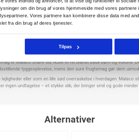
se vores indhold og annoncer, til at vise dig funktioner til sociale
oplysninger om din brug af vores hjemmeside med vores partnere i
ysepartnere. Vores partnere kan kombinere disse data med andr
et fra din brug af deres tjenester.
HED fra det velkendte slikbrand Malaco, som i årtier har leveret kvalit
Tilpas
r formet som lange snore, der både kan nydes bid for bid eller bruges 
ag er Malaco Snøre sur Æble et hit blandt både børn og voksne. Den
edsstillende tyggeoplevelse, mens den sure frugtsmag gør dem uimod
e lejligheder eller som en lille sød overraskelse i hverdagen. Malaco 
er ingen undtagelse – et stykke slik, der bringer smil og gode minder
Alternativer