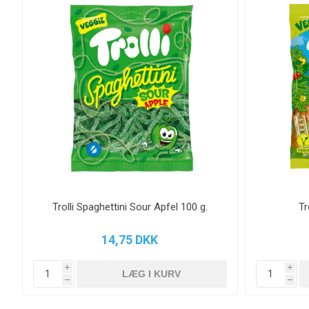
Trolli Spaghettini Sour Apfel 100 g.
Tr
14,75 DKK
i
i
h
h