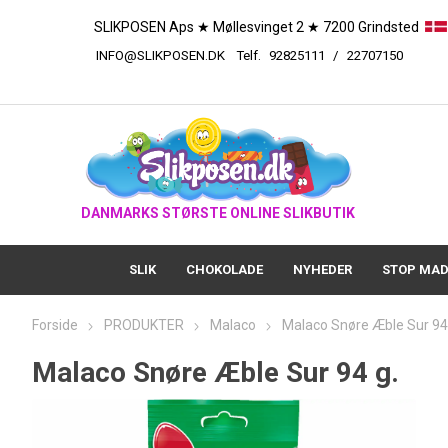
SLIKPOSEN Aps ★ Møllesvinget 2 ★ 7200 Grindsted
INFO@SLIKPOSEN.DK
Telf.
92825111
/
227
DANMARKS STØRSTE ONLINE SLIKBUTIK
SLIK
CHOKOLADE
NYHEDER
STOP MAD
Forside
PRODUKTER
Malaco
Malaco Snøre Æble Sur 94
Malaco Snøre Æble Sur 94 g.