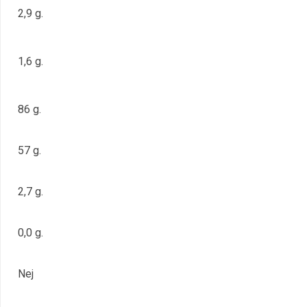
2,9 g.
1,6 g.
86 g.
57 g.
2,7 g.
0,0 g.
Nej