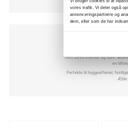
Vi bruger cookies til at tilpas
vores trafik. Vi deler også 
annonceringspartnere og anal
dem, eller som de har indsaml
Malaco Snøre Æble
er en sur NY
Disse seje og bløde slikstrenge e
Med deres intense og sure æblesm
en tilfr
Perfekte til hyggeaftener, festlig
Æble 