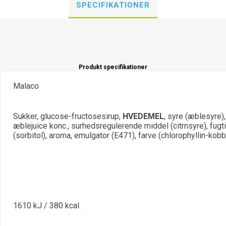
SPECIFIKATIONER
Produkt specifikationer
Malaco
Sukker, glucose-fructosesirup,
HVEDEMEL
, syre (æblesyre),
æblejuice konc., surhedsregulerende middel (citrnsyre), fu
(sorbitol), aroma, emulgator (E471), farve (chlorophyllin-ko
1610 kJ / 380 kcal.