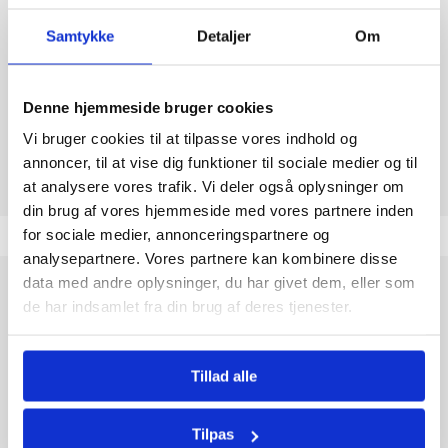
Samtykke
Detaljer
Om
GLUTEN
ja
Denne hjemmeside bruger cookies
Tolkode
19053211
Vi bruger cookies til at tilpasse vores indhold og
annoncer, til at vise dig funktioner til sociale medier og til
at analysere vores trafik. Vi deler også oplysninger om
din brug af vores hjemmeside med vores partnere inden
for sociale medier, annonceringspartnere og
analysepartnere. Vores partnere kan kombinere disse
data med andre oplysninger, du har givet dem, eller som
KitKat Chunky 40 g er den perfekte snack til dig, der elsker
de har indsamlet fra din brug af deres tjenester.
kombinationen af sprødhed og chokolade. Denne ikoniske
chokoladebar fra det verdenskendte brand KitKat består af et
tykt lag silkeblød mælkechokolade, der omslutter en sprød
Tillad alle
vaffelkerne. Den ekstra tykke form giver en mere intens
chokoladeoplevelse sammenlignet med den klassiske KitKat.
Tilpas
KitKat, som er ejet af Nestlé, har i årtier været kendt for sin