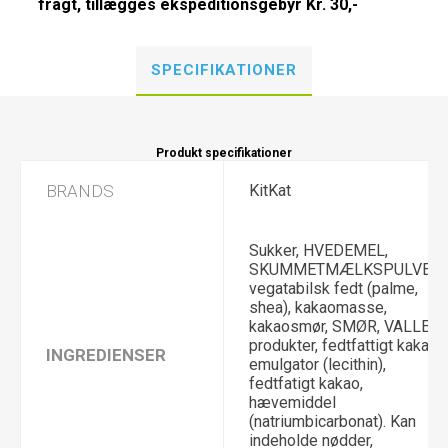
fragt, tillægges ekspeditionsgebyr Kr. 30,-
SPECIFIKATIONER
Produkt specifikationer
BRANDS
KitKat
Sukker, HVEDEMEL,
SKUMMETMÆLKSPULVER,
vegatabilsk fedt (palme,
shea), kakaomasse,
kakaosmør, SMØR, VALLE
produkter, fedtfattigt kakao,
INGREDIENSER
emulgator (lecithin),
fedtfatigt kakao,
hævemiddel
(natriumbicarbonat). Kan
indeholde nødder,