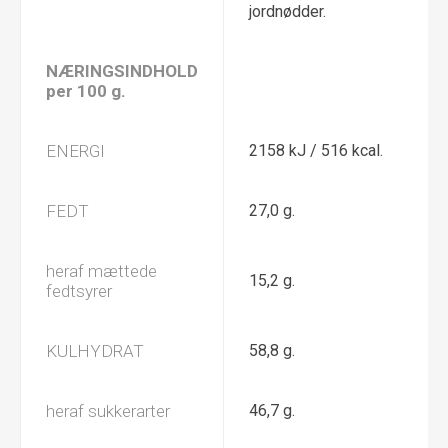
jordnødder.
NÆRINGSINDHOLD
per 100 g.
ENERGI
2158 kJ / 516 kcal.
FEDT
27,0 g.
heraf mættede
15,2 g.
fedtsyrer
KULHYDRAT
58,8 g.
heraf sukkerarter
46,7 g.