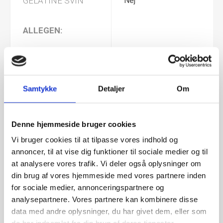
GELATINE SVIN
Nej
ALLEGEN:
MÆLK
Nej
Samtykke
Detaljer
Om
GLUTEN
Nej
SOYA
Nej
Denne hjemmeside bruger cookies
Vi bruger cookies til at tilpasse vores indhold og
NØDDER
Nej
annoncer, til at vise dig funktioner til sociale medier og til
at analysere vores trafik. Vi deler også oplysninger om
din brug af vores hjemmeside med vores partnere inden
JORDNØDDER
Nej
for sociale medier, annonceringspartnere og
analysepartnere. Vores partnere kan kombinere disse
Tolkode
17049065
data med andre oplysninger, du har givet dem, eller som