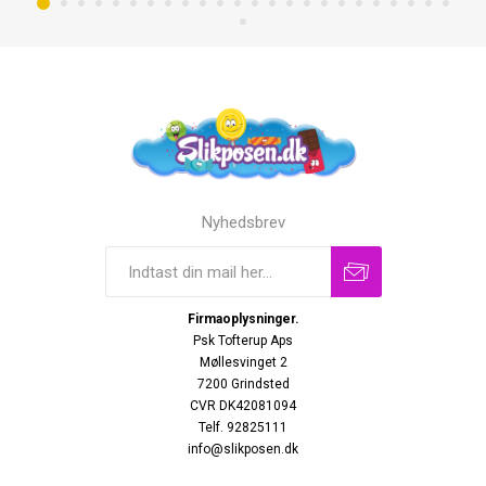
Nyhedsbrev
Firmaoplysninger.
Psk Tofterup Aps
Møllesvinget 2
7200 Grindsted
CVR DK42081094
Telf. 92825111
info@slikposen.dk