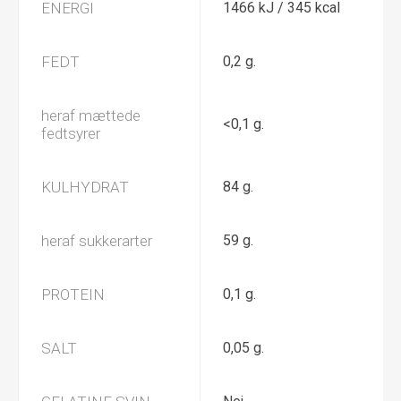
ENERGI
1466 kJ / 345 kcal
FEDT
0,2 g.
heraf mættede
<0,1 g.
fedtsyrer
KULHYDRAT
84 g.
heraf sukkerarter
59 g.
PROTEIN
0,1 g.
SALT
0,05 g.