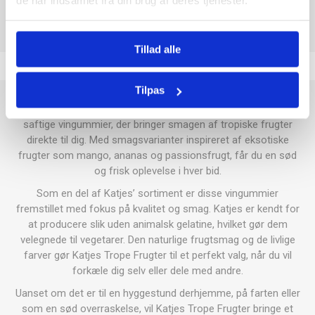
de har indsamlet fra din brug af deres tjenester.
Tillad alle
Tilpas
Katjes Trope Frugter er en farverig blanding af bløde og
saftige vingummier, der bringer smagen af tropiske frugter
direkte til dig. Med smagsvarianter inspireret af eksotiske
frugter som mango, ananas og passionsfrugt, får du en sød
og frisk oplevelse i hver bid.
Som en del af Katjes’ sortiment er disse vingummier
fremstillet med fokus på kvalitet og smag. Katjes er kendt for
at producere slik uden animalsk gelatine, hvilket gør dem
velegnede til vegetarer. Den naturlige frugtsmag og de livlige
farver gør Katjes Trope Frugter til et perfekt valg, når du vil
forkæle dig selv eller dele med andre.
Uanset om det er til en hyggestund derhjemme, på farten eller
som en sød overraskelse, vil Katjes Trope Frugter bringe et