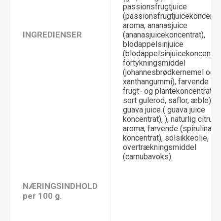
passionsfrugtjuice
(passionsfrugtjuicekoncentra
aroma, ananasjuice
INGREDIENSER
(ananasjuicekoncentrat),
blodappelsinjuice
(blodappelsinjuicekoncentrat
fortykningsmiddel
(johannesbrødkernemel og
xanthangummi), farvende
frugt- og plantekoncentrater 
sort gulerod, saflor, æble),
guava juice ( guava juice
koncentrat), ), naturlig citrus
aroma, farvende (spirulina
koncentrat), solsikkeolie,
overtrækningsmiddel
(carnubavoks).
NÆRINGSINDHOLD
per 100 g.