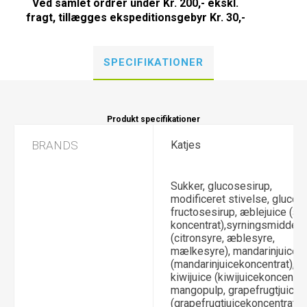
Ved samlet ordrer under Kr. 200,- ekskl.
fragt, tillægges ekspeditionsgebyr Kr. 30,-
SPECIFIKATIONER
Produkt specifikationer
BRANDS
Katjes
Sukker, glucosesirup,
modificeret stivelse, glucos
fructosesirup, æblejuice (æ
koncentrat),syrningsmiddel
(citronsyre, æblesyre,
mælkesyre), mandarinjuice
(mandarinjuicekoncentrat),
kiwijuice (kiwijuicekoncentrat
mangopulp, grapefrugtjuice
(grapefrugtjuicekoncentrat), ,