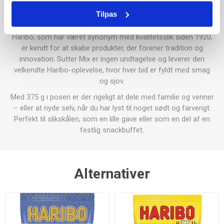
denne blanding ideel til enhver lejlighed – fra hyggestunder
Tilpas
derhjemme til festlige begivenheder.
Haribo, som har været synonym med kvalitetsslik siden 1920,
er kendt for at skabe produkter, der forener tradition og
innovation. Sutter Mix er ingen undtagelse og leverer den
velkendte Haribo-oplevelse, hvor hver bid er fyldt med smag
og sjov.
Med 375 g i posen er der rigeligt at dele med familie og venner
– eller at nyde selv, når du har lyst til noget sødt og farverigt.
Perfekt til slikskålen, som en lille gave eller som en del af en
festlig snackbuffet.
Alternativer