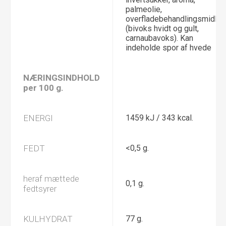
palmeolie,
overfladebehandlingsmidler
(bivoks hvidt og gult,
carnaubavoks). Kan
indeholde spor af hvede
NÆRINGSINDHOLD
per 100 g.
ENERGI
1459 kJ / 343 kcal.
FEDT
<0,5 g.
heraf mættede
0,1 g.
fedtsyrer
KULHYDRAT
77 g.