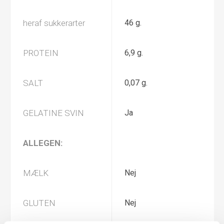
heraf sukkerarter
46 g.
PROTEIN
6,9 g.
SALT
0,07 g.
GELATINE SVIN
Ja
ALLEGEN:
MÆLK
Nej
GLUTEN
Nej