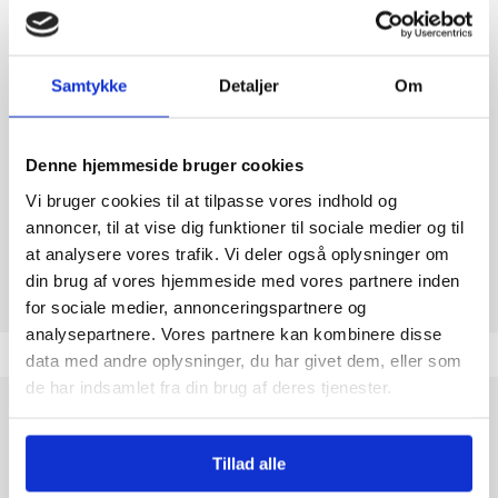
SOYA
Nej
NØDDER
Nej
Samtykke
Detaljer
Om
JORDNØDDER
Nej
Denne hjemmeside bruger cookies
Vi bruger cookies til at tilpasse vores indhold og
Tolkode
17049065
annoncer, til at vise dig funktioner til sociale medier og til
at analysere vores trafik. Vi deler også oplysninger om
din brug af vores hjemmeside med vores partnere inden
for sociale medier, annonceringspartnere og
analysepartnere. Vores partnere kan kombinere disse
data med andre oplysninger, du har givet dem, eller som
de har indsamlet fra din brug af deres tjenester.
Haribo Sutter Mix 375 g er en skøn blanding af farverige
vingummier formet som små sutter, der bringer glæde til både
Tillad alle
børn og voksne. Med en kombination af friske, frugtige smage
og den perfekte balance mellem sødme og konsistens, er