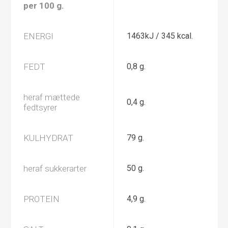
per 100 g.
ENERGI
1463kJ / 345 kcal.
FEDT
0,8 g.
heraf mættede
0,4 g.
fedtsyrer
KULHYDRAT
79 g.
heraf sukkerarter
50 g.
PROTEIN
4,9 g.