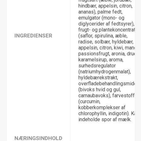
hindbær, appelsin, citron,
ananas), palme fedt,
emulgator (mono- og
diglycerider af fedtsyrer),
frugt- og plantekoncentrater
INGREDIENSER
(saflor, spirulina, æble,
radise, solbær, hyldebær,
appelsin, citron, kiwi, mango,
passionsfrugt, aronia, drue),
karamelsirup, aroma,
surhedsregulator
(natriumhydrogenmalat),
hyldebærekstrakt,
overfladebehandlingsmiddel
(bivoks hvid og gul,
carnaubavoks), farvestoffer
(curcumin,
kobberkomplekser af
chlorophyllin, indigotin). Kan
indeholde spor af mælk.
NÆRINGSINDHOLD