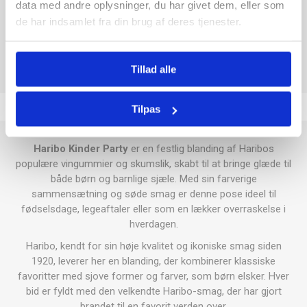
data med andre oplysninger, du har givet dem, eller som
de har indsamlet fra din brug af deres tjenester.
Tolkode
17049099
Tillad alle
Tilpas
Haribo Kinder Party
er en festlig blanding af Haribos
populære vingummier og skumslik, skabt til at bringe glæde til
både børn og barnlige sjæle. Med sin farverige
sammensætning og søde smag er denne pose ideel til
fødselsdage, legeaftaler eller som en lækker overraskelse i
hverdagen.
Haribo, kendt for sin høje kvalitet og ikoniske smag siden
1920, leverer her en blanding, der kombinerer klassiske
favoritter med sjove former og farver, som børn elsker. Hver
bid er fyldt med den velkendte Haribo-smag, der har gjort
brandet til en favorit verden over.