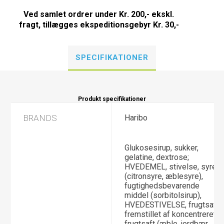
Ved samlet ordrer under Kr. 200,- ekskl.
fragt, tillægges ekspeditionsgebyr Kr. 30,-
SPECIFIKATIONER
Produkt specifikationer
BRANDS
Haribo
Glukosesirup, sukker,
gelatine, dextrose;
HVEDEMEL, stivelse, syre
(citronsyre, æblesyre),
fugtighedsbevarende
middel (sorbitolsirup),
HVEDESTIVELSE, frugtsaft
fremstillet af koncentreret
frugtsaft (æble, jordbær,