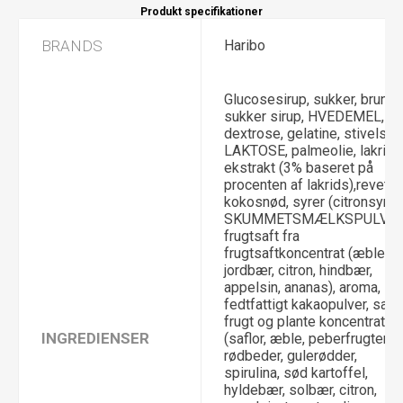
Produkt specifikationer
BRANDS
Haribo
Glucosesirup, sukker, brunt
sukker sirup, HVEDEMEL,
dextrose, gelatine, stivelse,
LAKTOSE, palmeolie, lakrids
ekstrakt (3% baseret på
procenten af lakrids),revet
kokosnød, syrer (citronsyre),
SKUMMETSMÆLKSPULVER
frugtsaft fra
frugtsaftkoncentrat (æble,
jordbær, citron, hindbær,
appelsin, ananas), aroma,
fedtfattigt kakaopulver, salt,
frugt og plante koncentrater
INGREDIENSER
(saflor, æble, peberfrugter,
rødbeder, gulerødder,
spirulina, sød kartoffel,
hyldebær, solbær, citron,