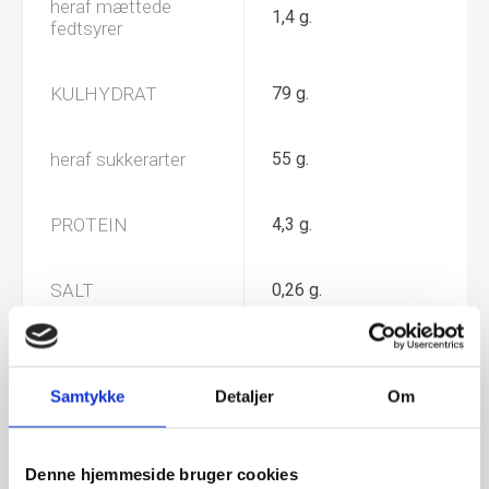
heraf mættede
1,4 g.
fedtsyrer
KULHYDRAT
79 g.
heraf sukkerarter
55 g.
PROTEIN
4,3 g.
SALT
0,26 g.
GELATINE SVIN
Ja
Samtykke
Detaljer
Om
ALLEGEN:
Denne hjemmeside bruger cookies
SOYA
Nej