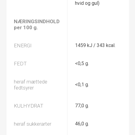
hvid og gul)
NÆRINGSINDHOLD
per 100 g.
ENERGI
1459 kJ / 343 kcal.
FEDT
<0,5 g.
heraf mættede
<0,1 g.
fedtsyrer
KULHYDRAT
77,0 g.
heraf sukkerarter
46,0 g.