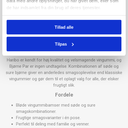
data med andre oplysninger, du har givet dem, eller som
smagspar, som giver en spændende balance mellem frisk
de har indsamlet fra din brug af deres tjenester.
syrlighed og sød frugtsmag.
Posen på 160 g har en praktisk størrelse, der passer perfekt til
filmaftener, fredagshygge, børnefødselsdage eller som en lille
Tillad alle
sød snack i hverdagen. De bløde vingummibjørne har en
behagelig konsistens og byder på flere frugtige
Tilpas
smagskombinationer, som gør dem populære blandt både
børn og voksne.
Haribo er kendt for høj kvalitet og velsmagende vingummi, og
Bjørne Par er ingen undtagelse. Kombinationen af søde og
sure bjørne giver en anderledes smagsoplevelse end klassiske
vingummier og gør dem til et oplagt valg for alle, der elsker
frugtigt slik.
Fordele
Bløde vingummibamser med søde og sure
smagskombinationer.
Frugtige smagsvarianter i én pose.
Perfekt til deling med familie og venner.