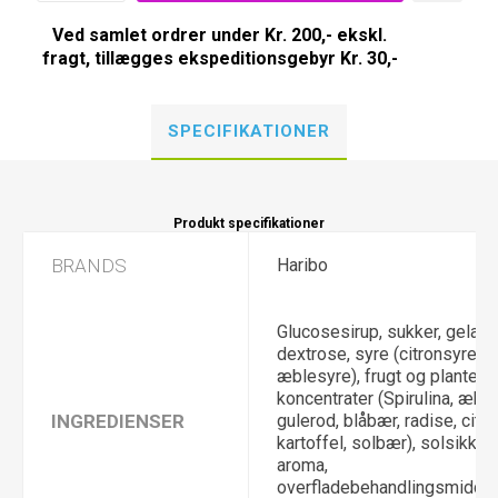
Ved samlet ordrer under Kr. 200,- ekskl.
fragt, tillægges ekspeditionsgebyr Kr. 30,-
SPECIFIKATIONER
Produkt specifikationer
BRANDS
Haribo
Glucosesirup, sukker, gelatin
dextrose, syre (citronsyre, v
æblesyre), frugt og plante
koncentrater (Spirulina, æble,
INGREDIENSER
gulerod, blåbær, radise, citr
kartoffel, solbær), solsikkeol
aroma,
overfladebehandlingsmiddel