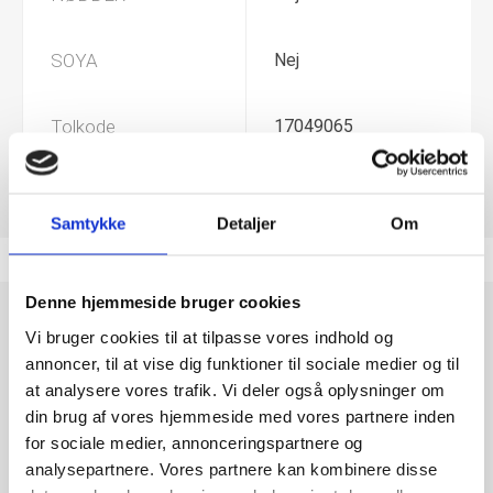
SOYA
Nej
Tolkode
17049065
Samtykke
Detaljer
Om
Denne hjemmeside bruger cookies
Haribo Bjørne Par 160 g – Sjov
Vi bruger cookies til at tilpasse vores indhold og
kombination af søde og sure
annoncer, til at vise dig funktioner til sociale medier og til
at analysere vores trafik. Vi deler også oplysninger om
vingummibamser
din brug af vores hjemmeside med vores partnere inden
Haribo Bjørne Par 160 g er en lækker vingummipose med
for sociale medier, annonceringspartnere og
farverige bjørne, hvor søde og sure smagsoplevelser mødes i
analysepartnere. Vores partnere kan kombinere disse
hver eneste bid. De bløde vingummier er skabt i matchende