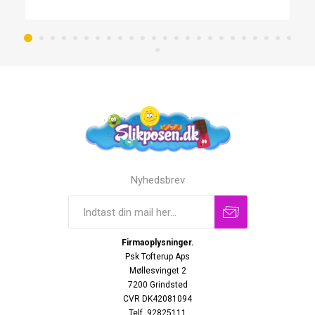
Nyhedsbrev
Firmaoplysninger.
Psk Tofterup Aps
Møllesvinget 2
7200 Grindsted
CVR DK42081094
Telf. 92825111