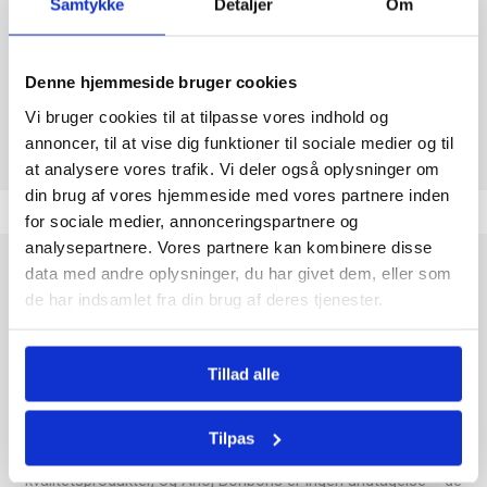
Samtykke
Detaljer
Om
GELATINE
Nej
SVIN
Denne hjemmeside bruger cookies
Vi bruger cookies til at tilpasse vores indhold og
annoncer, til at vise dig funktioner til sociale medier og til
at analysere vores trafik. Vi deler også oplysninger om
din brug af vores hjemmeside med vores partnere inden
for sociale medier, annonceringspartnere og
analysepartnere. Vores partnere kan kombinere disse
data med andre oplysninger, du har givet dem, eller som
Frigeo Ahoj Bonbons er en klassisk slikfavorit fra det
de har indsamlet fra din brug af deres tjenester.
velkendte tyske mærke Frigeo, som er kendt for sine friske og
frugtige smagsoplevelser. Disse bolsjer kombinerer en sød
frugtsmag med et let syrligt twist, der giver en unik og
forfriskende smagsoplevelse.
Tillad alle
Hver pose indeholder 150 g farverige bolsjer, der er perfekte til
at dele med familie og venner eller nyde alene som en lille
Tilpas
opfriskning i løbet af dagen. Frigeo har i årtier leveret
kvalitetsprodukter, og Ahoj Bonbons er ingen undtagelse – de