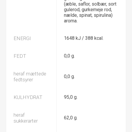
(æble, saflor, solbær, sort
gulerod, gurkemeje rod,
nælde, spinat, spirulina)
aroma.
ENERGI
1648 kJ / 388 kcal.
FEDT
0,0 g.
heraf mættede
0,0 g.
fedtsyrer
KULHYDRAT
95,0 g.
heraf
62,0 g.
sukkerarter