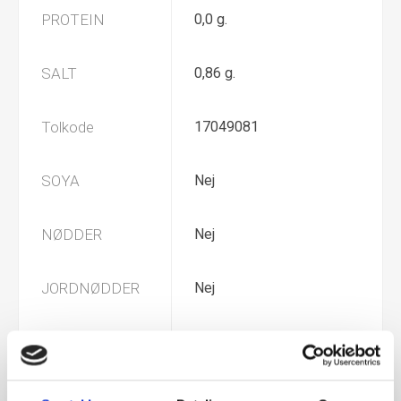
PROTEIN
0,0 g.
SALT
0,86 g.
Tolkode
17049081
SOYA
Nej
NØDDER
Nej
JORDNØDDER
Nej
MÆLK
Nej
GLUTEN
Nej