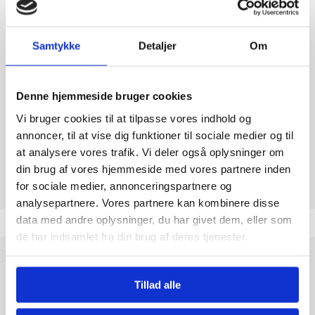
SOYA
Nej
Samtykke
Detaljer
Om
NØDDER
Nej
JORDNØDDER
Nej
Denne hjemmeside bruger cookies
Vi bruger cookies til at tilpasse vores indhold og
annoncer, til at vise dig funktioner til sociale medier og til
Tolkode
17049071
at analysere vores trafik. Vi deler også oplysninger om
din brug af vores hjemmeside med vores partnere inden
for sociale medier, annonceringspartnere og
analysepartnere. Vores partnere kan kombinere disse
data med andre oplysninger, du har givet dem, eller som
de har indsamlet fra din brug af deres tjenester.
Evers Salt Lakrids 60 g
er en tidløs favorit blandt
lakridselskere i Danmark. Evers, et velkendt og traditionsrigt
Tillad alle
dansk brand, har i årtier leveret kvalitetslakrids med en
autentisk smag, der vækker minder. Denne variant byder på en