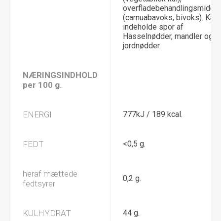
overfladebehandlingsmiddel
(carnuabavoks, bivoks). Kan
indeholde spor af
Hasselnødder, mandler og
jordnødder.
NÆRINGSINDHOLD
per 100 g.
ENERGI
777kJ / 189 kcal.
FEDT
<0,5 g.
heraf mættede
0,2 g.
fedtsyrer
KULHYDRAT
44 g.