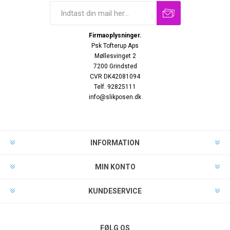
Firmaoplysninger.
Psk Tofterup Aps
Møllesvinget 2
7200 Grindsted
CVR DK42081094
Telf. 92825111
info@slikposen.dk
INFORMATION
MIN KONTO
KUNDESERVICE
FØLG OS