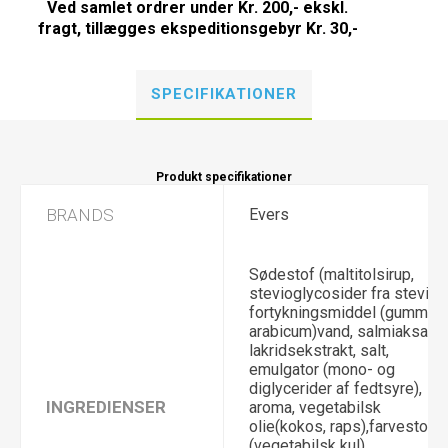
Ved samlet ordrer under Kr. 200,- ekskl.
fragt, tillægges ekspeditionsgebyr Kr. 30,-
SPECIFIKATIONER
Produkt specifikationer
BRANDS
Evers
Sødestof (maltitolsirup,
stevioglycosider fra stevia),
fortykningsmiddel (gummi
arabicum)vand, salmiaksalt,
lakridsekstrakt, salt,
emulgator (mono- og
diglycerider af fedtsyre),
INGREDIENSER
aroma, vegetabilsk
olie(kokos, raps),farvestof
(vegetabilsk kul),