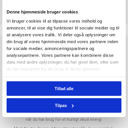
Denne hjemmeside bruger cookies
Vi bruger cookies til at tilpasse vores indhold og
annoncer, til at vise dig funktioner til sociale medier og til
at analysere vores trafik. Vi deler også oplysninger om
din brug af vores hjemmeside med vores partnere inden
Dextro Energy Minis Kirsebær
er den perfekte løsning til dig,
for sociale medier, annonceringspartnere og
der har brug for et hurtigt energiboost i hverdagen. Disse små
analysepartnere. Vores partnere kan kombinere disse
druesukker-tabletter er nemme at have med på farten og
data med andre oplysninger, du har givet dem, eller som
leverer øjeblikkelig energi til både krop og sind. Med en lækker
de har indsamlet fra din brug af deres tjenester.
og frisk kirsebærsmag bliver det en fornøjelse at genoplade
energien, uanset om du er på arbejde, i skole eller dyrker
sport.
Tillad alle
Dextro Energy
er et velkendt brand med mange års erfaring
inden for energiprodukter, og deres druesukker-tabletter er
Tilpas
kendt for deres høje kvalitet og pålidelighed. Hver tablet er
individuelt pakket, så de er hygiejniske og nemme at dosere,
når du har brug for et hurtigt skud energi.