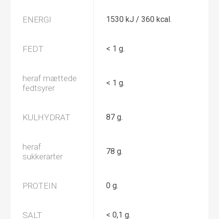
ENERGI
1530 kJ / 360 kcal.
FEDT
< 1 g.
heraf mættede
< 1 g.
fedtsyrer
KULHYDRAT
87 g.
heraf
78 g.
sukkerarter
PROTEIN
0 g.
SALT
< 0,1 g.