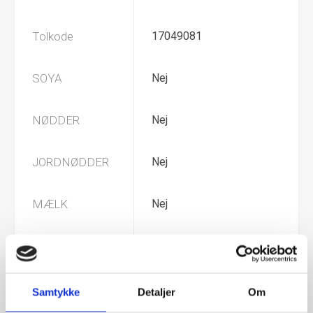
Tolkode
17049081
SOYA
Nej
NØDDER
Nej
JORDNØDDER
Nej
MÆLK
Nej
GLUTEN
Nej
GELATINE
Samtykke
Detaljer
Om
Nej
SVIN