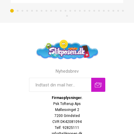
Nyhedsbrev
Firmaoplysninger.
Psk Tofterup Aps
Møllesvinget 2
7200 Grindsted
CVR DK42081094
Telf. 92825111
info@slikposen.dk