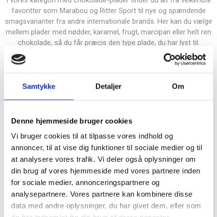
I vores kategori med
chokolade-plader
finder du alt fra velkendte
favoritter som Marabou og Ritter Sport til nye og spændende
smagsvarianter fra andre internationale brands. Her kan du vælge
mellem plader med nødder, karamel, frugt, marcipan eller helt ren
chokolade, så du får præcis den type plade, du har lyst til.
Chokoladeoplevelser til hverdag og fest
Chokolade er mere end bare en sød ting i skålen; det er ren
stemning. Det er pladen på sofabordet, æsken på kontoret, et lille
Samtykke
Detaljer
Om
stykke til kaffen eller den gavekurv, der lige bliver lidt hyggeligere.
Hos Slikposen kan du sammensætte chokolade til både hverdag
og særlige lejligheder, så du altid har noget lækkert klar, når
Denne hjemmeside bruger cookies
hyggen kalder.
Vi bruger cookies til at tilpasse vores indhold og
Når du blander chokolade, kan du lege med forskellige smage og
annoncer, til at vise dig funktioner til sociale medier og til
teksturer, så skålen eller gaveposen bliver sjovere at gå på
at analysere vores trafik. Vi deler også oplysninger om
opdagelse i. Den bløde sødme fra mælkechokolade, intensiteten
din brug af vores hjemmeside med vores partnere inden
fra mørke varianter og den ekstra dessertfornemmelse fra hvid
for sociale medier, annonceringspartnere og
chokolade giver en skøn kombination, hvor alle kan finde en
analysepartnere. Vores partnere kan kombinere disse
favorit.
data med andre oplysninger, du har givet dem, eller som
FAQ om chokolade