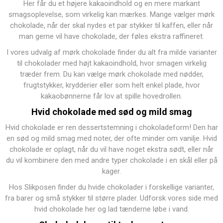
Her får du et højere kakaoindhold og en mere markant
smagsoplevelse, som virkelig kan mærkes. Mange vælger mørk
chokolade, når der skal nydes et par stykker til kaffen, eller når
man gerne vil have chokolade, der føles ekstra raffineret.
I vores udvalg af
mørk chokolade
finder du alt fra milde varianter
til chokolader med højt kakaoindhold, hvor smagen virkelig
træder frem. Du kan vælge mørk chokolade med nødder,
frugtstykker, krydderier eller som helt enkel plade, hvor
kakaobønnerne får lov at spille hovedrollen.
Hvid chokolade
med sød og mild smag
Hvid chokolade er ren dessertstemning i chokoladeform! Den har
en sød og mild smag med noter, der ofte minder om vanilje. Hvid
chokolade er oplagt, når du vil have noget ekstra sødt, eller når
du vil kombinere den med andre typer chokolade i en skål eller på
kager.
Hos Slikposen finder du hvide chokolader i forskellige varianter,
fra barer og små stykker til større plader. Udforsk vores side med
hvid chokolade her
og lad tænderne løbe i vand.