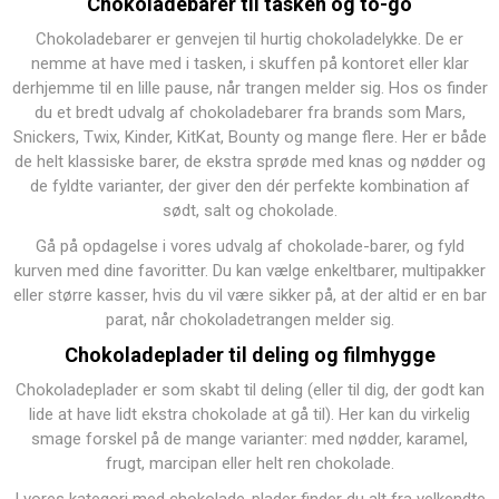
Chokoladebarer til tasken og to-go
Chokoladebarer er genvejen til hurtig chokoladelykke. De er
nemme at have med i tasken, i skuffen på kontoret eller klar
derhjemme til en lille pause, når trangen melder sig. Hos os finder
du et bredt udvalg af chokoladebarer fra brands som Mars,
Snickers, Twix, Kinder, KitKat, Bounty og mange flere. Her er både
de helt klassiske barer, de ekstra sprøde med knas og nødder og
de fyldte varianter, der giver den dér perfekte kombination af
sødt, salt og chokolade.
Gå på opdagelse i vores udvalg af
chokolade-barer
, og fyld
kurven med dine favoritter. Du kan vælge enkeltbarer, multipakker
eller større kasser, hvis du vil være sikker på, at der altid er en bar
parat, når chokoladetrangen melder sig.
Chokoladeplader til deling og filmhygge
Chokoladeplader er som skabt til deling (eller til dig, der godt kan
lide at have lidt ekstra chokolade at gå til). Her kan du virkelig
smage forskel på de mange varianter: med nødder, karamel,
frugt, marcipan eller helt ren chokolade.