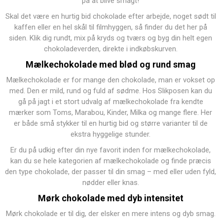
på at blive smagt!
Skal det være en hurtig bid chokolade efter arbejde, noget sødt til
kaffen eller en hel skål til filmhyggen, så finder du det her på
siden. Klik dig rundt, mix på kryds og tværs og byg din helt egen
chokoladeverden, direkte i indkøbskurven.
Mælkechokolade
med blød og rund smag
Mælkechokolade er for mange den chokolade, man er vokset op
med. Den er mild, rund og fuld af sødme. Hos Slikposen kan du
gå på jagt i et stort udvalg af mælkechokolade fra kendte
mærker som Toms, Marabou, Kinder, Milka og mange flere. Her
er både små stykker til en hurtig bid og større varianter til de
ekstra hyggelige stunder.
Er du på udkig efter din nye favorit inden for mælkechokolade,
kan du se hele kategorien af
mælkechokolade
og finde præcis
den type chokolade, der passer til din smag – med eller uden fyld,
nødder eller knas.
Mørk chokolade
med dyb intensitet
Mørk chokolade er til dig, der elsker en mere intens og dyb smag.