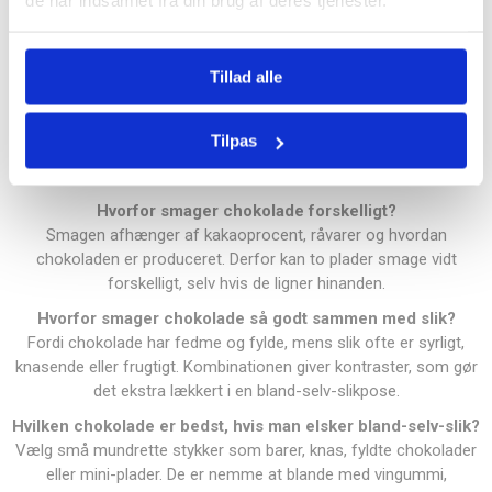
de har indsamlet fra din brug af deres tjenester.
Er chokolade sundt?
Chokolade er mest af alt ren forkælelse. Mørke varianter
indeholder mere kakao, men chokolade er stadig en sød snack,
Tillad alle
der bør nydes i mindre mængder.
Må man godt spise chokolade hver dag?
Tilpas
Ja, i små bidder. Et enkelt stykke kan sagtens være en del af
hverdagen, så længe resten af din kost spiller med.
Hvorfor smager chokolade forskelligt?
Smagen afhænger af kakaoprocent, råvarer og hvordan
chokoladen er produceret. Derfor kan to plader smage vidt
forskelligt, selv hvis de ligner hinanden.
Hvorfor smager chokolade så godt sammen med slik?
Fordi chokolade har fedme og fylde, mens
slik
ofte er syrligt,
knasende eller frugtigt. Kombinationen giver kontraster, som gør
det ekstra lækkert i en bland-selv-slikpose.
Hvilken chokolade er bedst, hvis man elsker bland-selv-slik?
Vælg små mundrette stykker som barer, knas, fyldte chokolader
eller mini-plader. De er nemme at blande med vingummi,