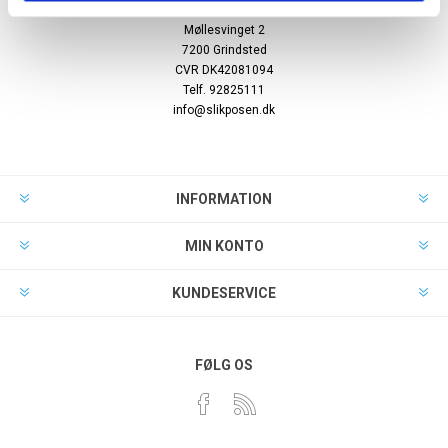
Psk Tofterup Aps
Møllesvinget 2
7200 Grindsted
CVR DK42081094
Telf. 92825111
info@slikposen.dk
INFORMATION
MIN KONTO
KUNDESERVICE
FØLG OS