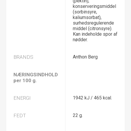
(pektin),
konserveringsmiddel
(sorbinsyre,
kaliumsorbat),
surhedsregulerende
middel (citronsyre).
Kan indeholde spor af
nødder.
BRANDS
Anthon Berg
NÆRINGSINDHOLD
per 100 g.
ENERGI
1942 kJ / 465 kcal.
FEDT
22 g.