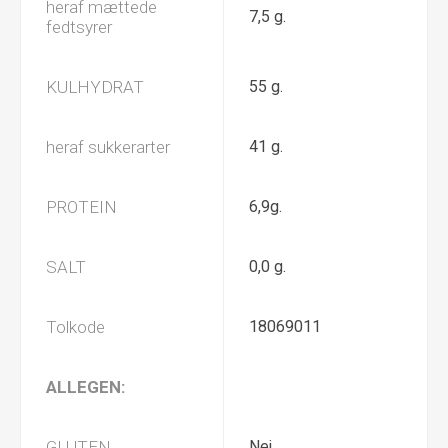
heraf mættede
7,5 g.
fedtsyrer
KULHYDRAT
55 g.
heraf sukkerarter
41 g.
PROTEIN
6,9g.
SALT
0,0 g.
Tolkode
18069011
ALLEGEN:
GLUTEN
Nej