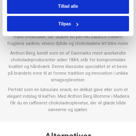
Tillad alle
Oplev den udsøgte smagskombination i
Anthon Berg
Blomme i Madeira
, hvor saftige, solmodne blommer er
marineret i den fyldige og aromatiske Madeira-vin. Hver
Tilpas
blomme er omhyggeligt overtrukket med et lag af intens,
mørk chokolade, der skaber en perfekt balance mellem
frugtens sødme, vinens dybde og chokoladens let bitre noter.
Anthon Berg, kendt som en af Danmarks mest anerkendte
chokoladeproducenter siden 1884, står for kompromisløs
kvalitet og håndværk. Denne klassiske specialitet er et bevis
på brandets evne til at forene tradition og innovation i unikke
smagsoplevelser.
Perfekt som en luksuriøs snack, en delikat gave eller som et
elegant indslag til kaffen. Med Anthon Berg Blomme i Madeira
får du en raffineret chokoladeoplevelse, der vil glæde både
sanserne og sjælen.