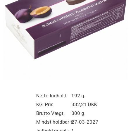
Netto Indhold
192 g.
KG. Pris
332,21 DKK
Brutto Vægt:
300 g.
Mindst holdbar til
27-03-2027
Indhold pr colli
1